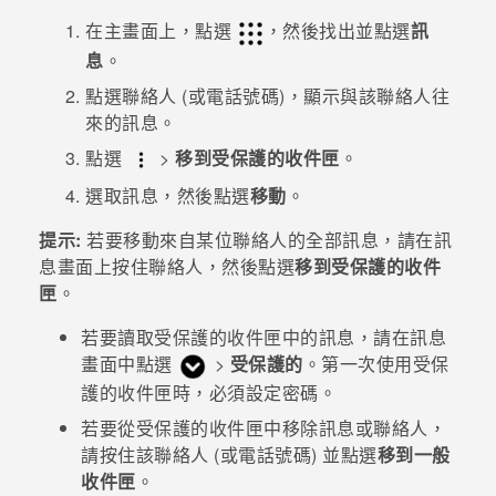
在
主畫面
上，點選
，然後找出並點選
訊
登入
息
。
點選聯絡人 (或電話號碼)，顯示與該聯絡人往
來的訊息。
點選
>
移到受保護的收件匣
。
選取訊息，然後點選
移動
。
提示:
若要移動來自某位聯絡人的全部訊息，請在
訊
息
畫面上按住聯絡人，然後點選
移到受保護的收件
匣
。
若要讀取受保護的收件匣中的訊息，請在
訊息
畫面中點選
>
受保護的
。第一次使用受保
護的收件匣時，必須設定密碼。
若要從受保護的收件匣中移除訊息或聯絡人，
請按住該聯絡人 (或電話號碼) 並點選
移到一般
收件匣
。