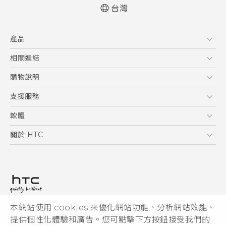
台灣
快速入門手冊
產品
使用手冊
5G
相關連結
智慧型手機
HTC Research
購物說明
配件
購物須知
支援服務
VIVE
訂單管理
到府收送維修服務
軟體
付款方式
服務中心資訊
應用程式
關於 HTC
售後服務
客戶服務佈告欄
手機功能
ESG
常見問題
產品有限保固說明
相機工具
新聞稿
HTC Sync Manager
投資人
加入 HTC
本網站使用 cookies 來優化網站功能、分析網站效能、
© 2011-2026 HTC Corporation
隱私權政策
提供個性化體驗和廣告。您可點擊下方按鈕接受我們的
HTC 法律文件