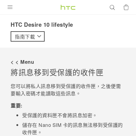
產品
HTC Desire 10 lifestyle‎
VIVE
指南下載
G REIGNS
智慧型手機
< < Menu
配件
將訊息移到受保護的收件匣
VIVERSE
您可以將私人訊息移到受保護的收件匣，之後便需
要輸入密碼才能讀取這些訊息。
優惠專區
重要:
焦點訊息
銷售門市
受保護的資料匣不會將訊息加密。
校園專案
銷售通路
支援服務
儲存在
Nano SIM
卡的訊息無法移到受保護的
企業採購
收件匣。
VIVELAND