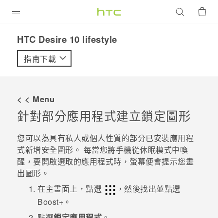
產品
HTC Desire 10 lifestyle‎
VIVE
指南下載
G REIGNS
智慧型手機
< < Menu
配件
針對部分應用程式建立鎖定圖形
VIVERSE
您可以為具有私人或個人性質的部分已安裝應用程
式新增安全圖形。 每當您將手機從休眠模式中喚
優惠專區
醒，要開啟選取的應用程式時，螢幕便會提示您畫
出圖形。
焦點訊息
銷售門市
在主畫面上，點選
，然後找出並點選
校園專案
銷售通路
支援服務
Boost+
。
企業採購
點選
鎖定應用程式
。
VIVELAND