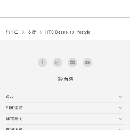
支援
HTC Desire 10 lifestyle‎
台灣
快速入門手冊
產品
使用手冊
5G
相關連結
智慧型手機
HTC Research
購物說明
配件
購物須知
支援服務