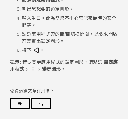
劃出您想要的鎖定圖形。
登入
輸入生日。
此為當您不小心忘記密碼時的安全
問題。
點選應用程式旁的
開/關
切換開關，以要求開啟
前需畫出鎖定圖形。
按下
。
提示:
若要變更應用程式的鎖定圖形，請點選
鎖定應
用程式
>
>
變更圖形
。
覺得這篇文章有用嗎？
是
否
感謝您！您的意見回報可協助他人查看最實用的資訊。