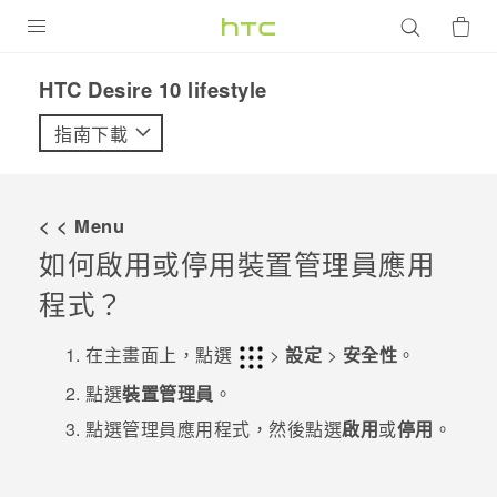
產品
HTC Desire 10 lifestyle‎
VIVE
指南下載
G REIGNS
智慧型手機
< < Menu
配件
如何啟用或停用裝置管理員應用
程式？
VIVERSE
優惠專區
在
主畫面
上，點選
>
設定
>
安全性
。
點選
裝置管理員
。
焦點訊息
銷售門市
點選管理員應用程式，然後點選
啟用
或
停用
。
校園專案
銷售通路
支援服務
企業採購
VIVELAND