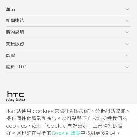
快速入門手冊
產品
使用手冊
5G
相關連結
智慧型手機
HTC Research
購物說明
配件
購物須知
支援服務
VIVE
訂單管理
到府收送維修服務
軟體
付款方式
服務中心資訊
應用程式
關於 HTC
售後服務
客戶服務佈告欄
手機功能
ESG
常見問題
產品有限保固說明
相機工具
新聞稿
HTC Sync Manager
投資人
加入 HTC
本網站使用 cookies 來優化網站功能、分析網站效能、
© 2011-2026 HTC Corporation
隱私權政策
提供個性化體驗和廣告。您可點擊下方按鈕接受我們的
HTC 法律文件
產品安全性
cookies，或在「Cookie 喜好設定」上管理您的偏
宏達國際電子股份有限公司 | 統一編號16003518
好。您也能在我們的
Cookie 政策
中找到更多訊息。
Cookie