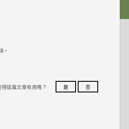
項。
覺得這篇文章有用嗎？
是
否
您的意見回報可協助他人查看最實用的資訊。