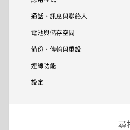
如何啟用開發人員選項？
新增應用程式至 HTC Sense 首
頁小工具
Google 相簿與應用程式
相機畫面
通話、訊息與聯絡人
自行建立主題
如何顯示執行中應用程式的清
單？
HTC BlinkFeed
開啟或關閉建議資料夾
選擇拍攝模式
手機通話功能
剪輯影片
尋找主題
電池與儲存空間
其他應用程式
為何省電模式和極致省電模式都
訊息
張貼到社交網路
何謂Motion Launch 手勢啟動？
縮放
Google 相簿功能介紹
電源及儲存空間管理
使用智慧搜尋撥號
編輯主題
備份、傳輸與重設
變成灰色停用狀態？
聯絡人
使用時鐘
從HTC BlinkFeed移除內容
開啟或關閉Motion Launch 手勢
傳送簡訊 (SMS)
開啟或關閉相機閃光燈
檢視相片及影片
回撥未接來電
同步、備份及重設
刪除主題
顯示電池百分比
連線功能
如何啟用或停用裝置管理員應用
啟動手勢
電子郵件
程式？
查看氣象
聯絡人清單
餐廳推薦
傳送多媒體訊息 (MMS)
拍攝相片
編輯相片
快速撥號
選擇主畫面桌面
使用省電功能
網際網路連線
新增社交網路、電子郵件帳號等
設定
喚醒進入鎖定螢幕
我的手機為何會變熱？
查看郵件
錄音
設定個人檔案
在 HTC BlinkFeed 上新增內容
轉寄訊息
無線分享
設定相片品質和大小
使用 Google 即時資訊取得最當
使用語音撥打電話
設定主畫面桌布
極致省電模式
同步帳號
設定和隱私權
開啟或關閉數據連線
的方式
喚醒及解鎖
下的資訊
如何查看手機內建的記憶體容量
傳送電子郵件訊息
收聽 FM 收音機
新增新的聯絡人
將訊息移到受保護的收件匣
提示：如何拍出更棒的相片
何謂HTC Connect？
撥打分機號碼
多重桌布
查看電池用量
及使用量？
移除帳號
管理數據使用量
適用於喇叭的 HTC BoomSound
自訂重點消息摘要
喚醒進入主畫面小工具面板
Now on Tap
使用 Exchange ActiveSync電
尋找
編輯聯絡人的資訊
封鎖不要的訊息
拍攝影片
使用 HTC Connect 分享媒體
撥打訊息、電子郵件或日曆活動
鎖定螢幕桌布
查看電池記錄
我的手機是全新的，但可用儲存
子郵件
備份檔案、資料和設定的方式
Wi-Fi 連線
使用 HTC BoomSound 搭配耳