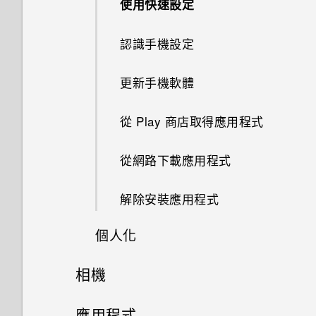
Android 6.0 中的應用程式待機
使用快速設定
重新整理內容
如何節省電池電力？
認識手機設定
擷取手機畫面
設定中的電池最佳化有何作用？
更新手機軟體
旅行模式
如何在電信業者的網路中新增存
取點？
從 Play 商店取得應用程式
何謂 HTC Sense 首頁小工具？
為何手機會對我說話？如何關閉
從網路下載應用程式
此功能？
設定 HTC Sense 首頁小工具
解除安裝應用程式
如何在使用手機期間關閉
設定住家及工作位置
TalkBack？
個人化
手動切換位置
如何找出手機的 IMEI/MEID 和
相機
何謂 HTC 主題？
序號？
釘選及取消釘選應用程式
相機
應用程式
下載主題或個別項目