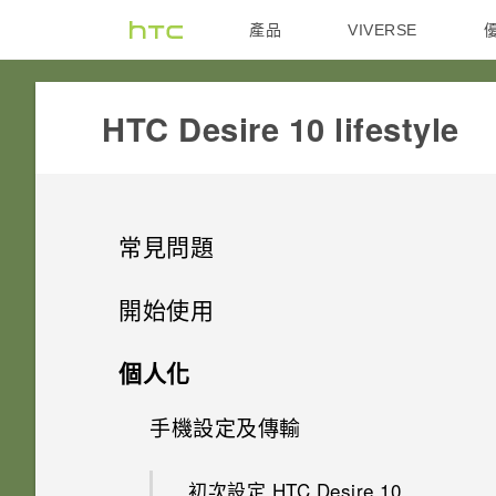
產品
VIVERSE
VIVE
G REIGNS
HTC Desire 10 lifestyle‎
常見問題
GETTING STARTED
開始使用
COMMUNICATION
手機上的各種便利功能
我能將 Micro SIM 卡剪小為
個人化
Nano SIM 卡以裝入手機內嗎？
APPS & FEATURES
打開包裝
螢幕在使用擴音功能時會關閉，
手機設定及傳輸
相機應用程式有哪些新功能和特
要如何重新開啟螢幕？
如何節省電池電力？
殊功能
SETTINGS
熟悉新手機的功能
手機上為何找不到 HTC 相片
HTC Desire 10 lifestyle 概觀
初次設定 HTC Desire 10