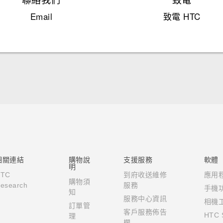
Email
致電 HTC
快速入門手冊
使用手冊
相關連結
購物說
支援服務
軟體
明
HTC
到府收送維修
應用
購物須
esearch
服務
手機
知
服務中心資訊
相機
訂單管
客戶服務佈告
HTC 
理
欄