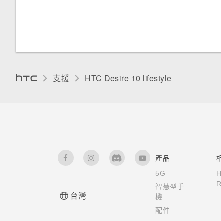
lifestyle (軟體重設)
自動旋轉螢幕
使用 NFC
使用自動自拍
卸載記憶卡
新增主畫面小工具
要如何得知我的手機能否在其他
管理應用程式通知
重設網路設定
設定螢幕關閉時間
國家的本國網路內使用？
用語音指令拍攝自拍照
檢視及管理儲存裝置上的檔案
新增主畫面捷徑
通知 LED 指示燈
重設 HTC Desire 10 lifestyle
螢幕亮度
如何將手機的網際網路連線分享
(硬體重設)
使用自拍計時器拍照
在 HTC Desire 10 lifestyle 和
分類小工具面板和啟動列上的應
給其他裝置使用？
支援
HTC Desire 10 lifestyle‎
選取、複製及貼上文字
電腦間複製檔案
用程式
控制應用程式權限
拍攝全景相片
手機能在找不到 Wi-Fi 或訊號
輸入文字
釋放儲存空間
移除資料夾內的應用程式
太弱時自動切換至行動網路嗎？
設定預設應用程式
如何加快輸入速度？
管理已下載應用程式的異常活動
移動應用程式和資料夾
為何無法在應用程式內使用多指
設定應用程式連結
手勢？
產品
語音輸入文字
針對部分應用程式建立鎖定圖形
將應用程式分類到資料夾內
為 Nano SIM 卡指派 PIN 碼
5G
使用應用程式時不斷出現要求授
R
啟用智慧鍵盤選項
智慧型手
HTC Boost+應用程式的功能
排列應用程式
予權限的提示。為什麼？
協助工具功能
台灣
機
配件
中文輸入
開啟或關閉 Smart Boost
顯示或隱藏應用程式畫面中的應