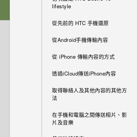
集？
如何設定預設的簡訊應用程式？
HTC Desire 10 Lifestyle 有哪
HTC 與 Google 相簿整合
lifestyle
忘記了 HTC Desire 10
HTC Sense 首頁
些新功能和不同之處？
Nano SIM 卡
Lifestyle 的螢幕鎖定密碼、PIN
如何在Google 相簿上製作自己
為何收不到使用 iPhone 的聯絡
螢幕鍵盤有哪些改變
碼或圖形該怎麼辦？
從先前的 HTC 手機還原
的電影？
人的訊息？
休眠模式
我將記憶卡格式化以作為內部儲
SD 卡
存空間使用時，卻出現該記憶卡
音效
手機遺失或遭竊時該怎麼辦？
從Android手機傳輸內容
如何備份至 Google 帳號？
如何在訊息內加入簽名？
將螢幕解鎖
速度太慢的訊息。為什麼？
為電池充電
完全個人專屬
如何重新啟動手機以進入安全模
從 iPhone 傳輸內容的方式
我之前曾使用 HTC 備份。為何
為何在聯絡人應用程式內看不到
動作手勢
為何手機對Motion Launch手勢
安裝吊繩
式？
手機現在未內建 HTC 備份？
最近新增的聯絡人？
沒有反應？
Boost+
透過iCloud傳送iPhone內容
觸控手勢
切換手機開關
移除螢幕鎖時出現裝置保護功能
小算盤應用程式是否有進階小算
如何移除重複的聯絡人？
將停止運作的訊息，裝置保護是
Android 6.0 Marshmallow
取得聯絡人及其他內容的其他方
盤功能？
開啟應用程式
什麼意思？
使用雙網路管理員管理 Nano
法
如何變更電子郵件訊息內的簽
SIM 卡
軟體與應用程式更新
手機出狀況時該如何排除問題？
名？
分享內容
Android 6.0 中的 Doze 模式如
在手機和電腦之間傳送相片、影
何節省電池電力？
片及音樂
Google 相簿 擁有與 HTC 相片
切換最近使用的應用程式
集一樣的功能嗎？