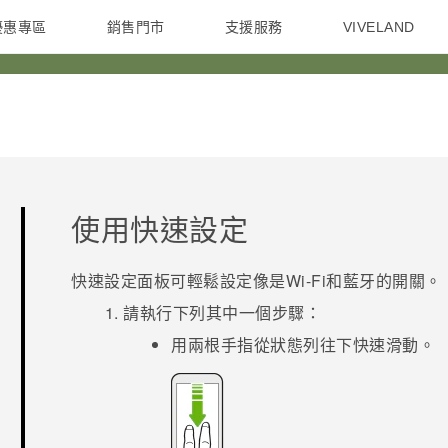
優惠專區
銷售門市
支援服務
VIVELAND
焦點訊息
智慧型手機
校園專案
銷售通路
配件
企業採購
使用
快速設定
快速設定
面板可輕鬆設定像是
Wi-Fi
和
藍牙
的開關。
請執行下列其中一個步驟：
用兩根手指從狀態列往下快速滑動。