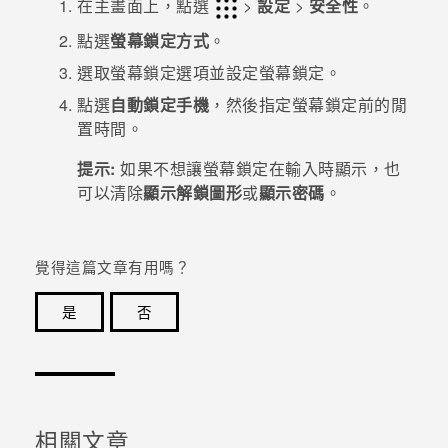
在
主畫面
上，點選
>
設定
>
安全性
。
點選
螢幕鎖定方式
。
登入
選取螢幕鎖定選項並設定螢幕鎖定。
點選
自動鎖定手機
，然後指定螢幕鎖定前的閒
置時間。
提示:
如果不想讓螢幕鎖定在輸入時顯示，也
可以清除
顯示解鎖圖形
或
顯示密碼
。
覺得這篇文章有用嗎？
是
否
感謝您！您的意見回報可協助他人查看最實用的資訊。
相關文章