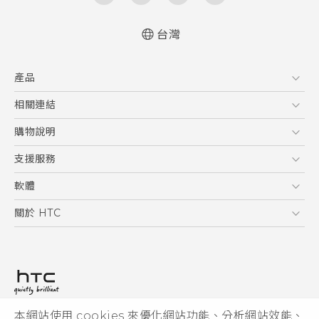
台灣
快速入門手冊
產品
使用手冊
5G
相關連結
智慧型手機
HTC Research
購物說明
配件
購物須知
支援服務
VIVE
訂單管理
到府收送維修服務
軟體
付款方式
服務中心資訊
應用程式
關於 HTC
售後服務
客戶服務佈告欄
手機功能
ESG
常見問題
產品有限保固說明
相機工具
新聞稿
HTC Sync Manager
投資人
加入 HTC
本網站使用 cookies 來優化網站功能、分析網站效能、
© 2011-2026 HTC Corporation