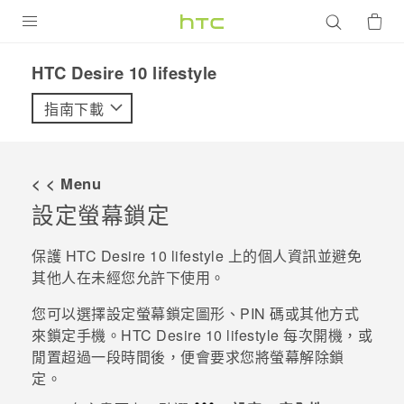
產品
HTC Desire 10 lifestyle‎
VIVE
指南下載
G REIGNS
智慧型手機
< < Menu
配件
設定螢幕鎖定
VIVERSE
保護
HTC Desire 10 lifestyle
上的個人資訊並避免
其他人在未經您允許下使用。
優惠專區
您可以選擇設定螢幕鎖定圖形、PIN 碼或其他方式
焦點訊息
銷售門市
來鎖定手機。
HTC Desire 10 lifestyle
每次開機，或
校園專案
閒置超過一段時間後，便會要求您將螢幕解除鎖
銷售通路
支援服務
定。
企業採購
VIVELAND