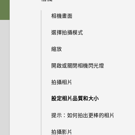
集？
如何設定預設的簡訊應用程式？
HTC Desire 10 Lifestyle 有哪
HTC 與 Google 相簿整合
lifestyle
忘記了 HTC Desire 10
HTC Sense 首頁
些新功能和不同之處？
Nano SIM 卡
何謂 HTC 主題？
Lifestyle 的螢幕鎖定密碼、PIN
相機畫面
如何在Google 相簿上製作自己
為何收不到使用 iPhone 的聯絡
螢幕鍵盤有哪些改變
碼或圖形該怎麼辦？
從先前的 HTC 手機還原
的電影？
人的訊息？
休眠模式
我將記憶卡格式化以作為內部儲
SD 卡
下載主題或個別項目
選擇拍攝模式
存空間使用時，卻出現該記憶卡
音效
手機遺失或遭竊時該怎麼辦？
從Android手機傳輸內容
如何備份至 Google 帳號？
如何在訊息內加入簽名？
將螢幕解鎖
速度太慢的訊息。為什麼？
為電池充電
自行建立主題
縮放
完全個人專屬
如何重新啟動手機以進入安全模
從 iPhone 傳輸內容的方式
我之前曾使用 HTC 備份。為何
為何在聯絡人應用程式內看不到
動作手勢
為何手機對Motion Launch手勢
安裝吊繩
尋找主題
式？
手機現在未內建 HTC 備份？
開啟或關閉相機閃光燈
最近新增的聯絡人？
沒有反應？
Boost+
透過iCloud傳送iPhone內容
觸控手勢
切換手機開關
編輯主題
移除螢幕鎖時出現裝置保護功能
小算盤應用程式是否有進階小算
拍攝相片
如何移除重複的聯絡人？
將停止運作的訊息，裝置保護是
Android 6.0 Marshmallow
取得聯絡人及其他內容的其他方
盤功能？
開啟應用程式
什麼意思？
使用雙網路管理員管理 Nano
刪除主題
法
設定相片品質和大小
如何變更電子郵件訊息內的簽
SIM 卡
軟體與應用程式更新
手機出狀況時該如何排除問題？
名？
分享內容
Android 6.0 中的 Doze 模式如
選擇主畫面桌面
在手機和電腦之間傳送相片、影
提示：如何拍出更棒的相片
何節省電池電力？
片及音樂
Google 相簿 擁有與 HTC 相片
切換最近使用的應用程式
設定主畫面桌布
集一樣的功能嗎？
拍攝影片