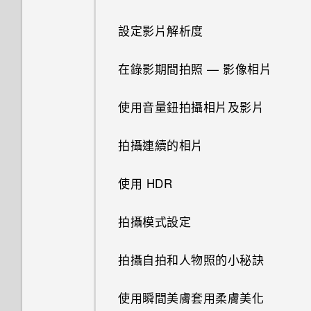
Android 6.0 中的應用程式待機
使用快速設定
重新整理內容
如何節省電池電力？
多重桌布
設定影片解析度
認識手機設定
擷取手機畫面
設定中的電池最佳化有何作用？
鎖定螢幕桌布
在錄影期間拍照 — 影像相片
更新手機軟體
旅行模式
如何在電信業者的網路中新增存
依時間改變的桌布
使用音量鈕拍攝相片及影片
取點？
從 Play 商店取得應用程式
何謂 HTC Sense 首頁小工具？
新增或移除小工具面板
拍攝連續的相片
為何手機會對我說話？如何關閉
從網路下載應用程式
此功能？
設定 HTC Sense 首頁小工具
排列小工具面板
使用 HDR
解除安裝應用程式
如何在使用手機期間關閉
設定住家及工作位置
變更主畫面
拍攝模式設定
TalkBack？
手動切換位置
移動主畫面項目
拍攝自拍和人物照的小秘訣
如何找出手機的 IMEI/MEID 和
序號？
釘選及取消釘選應用程式
移除主畫面項目
使用瞬間美膚套用柔膚美化