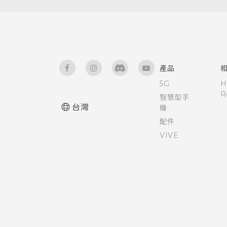
釋放儲存空間
需要使用手機的快速指引嗎？
設定預設應用程式
管理已下載應用程式的異常活動
硬體或連線發生了問題嗎？
設定應用程式連結
產品
針對部分應用程式建立鎖定圖形
為 Nano SIM 卡指派 PIN 碼
5G
H
R
智慧型手
HTC Boost+應用程式的功能
協助工具功能
台灣
機
配件
開啟或關閉 Smart Boost
協助工具設定
VIVE
手動清除垃圾檔案
開啟或關閉縮放比例手勢
使用 TalkBack 導覽 HTC
Desire 10 lifestyle