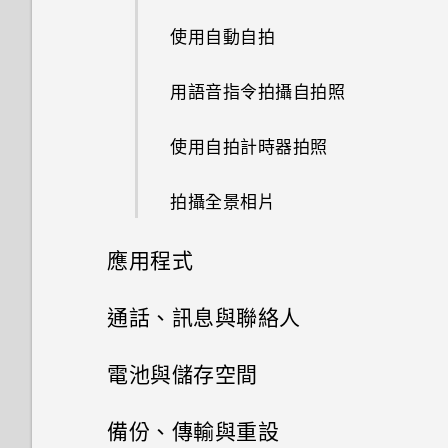
如何啟用開發人員選項？
新增應用程式至 HTC Sense 首
使用貼圖作為應用程式捷徑
使用自動自拍
頁小工具
如何顯示執行中應用程式的清
啟動列
單？
用語音指令拍攝自拍照
開啟或關閉建議資料夾
新增主畫面小工具
為何省電模式和極致省電模式都
使用自拍計時器拍照
何謂Motion Launch 手勢啟動？
變成灰色停用狀態？
新增主畫面捷徑
拍攝全景相片
開啟或關閉Motion Launch 手勢
如何啟用或停用裝置管理員應用
啟動手勢
分類小工具面板和啟動列上的應
程式？
應用程式
用程式
喚醒進入鎖定螢幕
我的手機為何會變熱？
Google 相簿與應用程式
通話、訊息與聯絡人
移除資料夾內的應用程式
喚醒及解鎖
HTC BlinkFeed
如何查看手機內建的記憶體容量
手機通話功能
剪輯影片
電池與儲存空間
移動應用程式和資料夾
及使用量？
喚醒進入主畫面小工具面板
其他應用程式
訊息
張貼到社交網路
Google 相簿功能介紹
電源及儲存空間管理
使用智慧搜尋撥號
備份、傳輸與重設
將應用程式分類到資料夾內
我的手機是全新的，但可用儲存