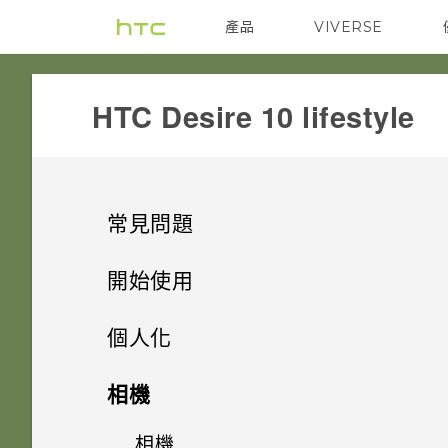
產品
VIVERSE
VIVE
G REIGNS
HTC Desire 10 lifestyle‎
常見問題
GETTING STARTED
開始使用
COMMUNICATION
手機上的各種便利功能
我能將 Micro SIM 卡剪小為
個人化
Nano SIM 卡以裝入手機內嗎？
APPS & FEATURES
打開包裝
螢幕在使用擴音功能時會關閉，
手機設定及傳輸
相機應用程式有哪些新功能和特
相機
要如何重新開啟螢幕？
如何節省電池電力？
殊功能
SETTINGS
熟悉新手機的功能
手機上為何找不到 HTC 相片
個人化
HTC Desire 10 lifestyle 概觀
相機
初次設定 HTC Desire 10