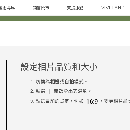
優惠專區
銷售門市
支援服務
VIVELAND
焦點訊息
智慧型手機
校園專案
銷售通路
配件
企業採購
設定相片品質和大小
切換為
相機
或
自拍
模式。
點選
開啟滑出式選單。
點選目前的設定，例如
，變更相片品