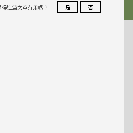
覺得這篇文章有用嗎？
是
否
您的意見回報可協助他人查看最實用的資訊。