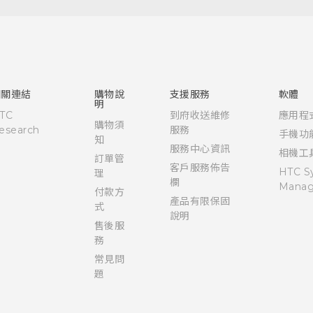
快速入門手冊
使用手冊
相關連結
購物說
支援服務
軟體
明
TC
到府收送維修
應用程
購物須
esearch
服務
手機功
知
服務中心資訊
相機工
訂單管
客戶服務佈告
HTC S
理
欄
Manag
付款方
產品有限保固
式
說明
售後服
務
常見問
題