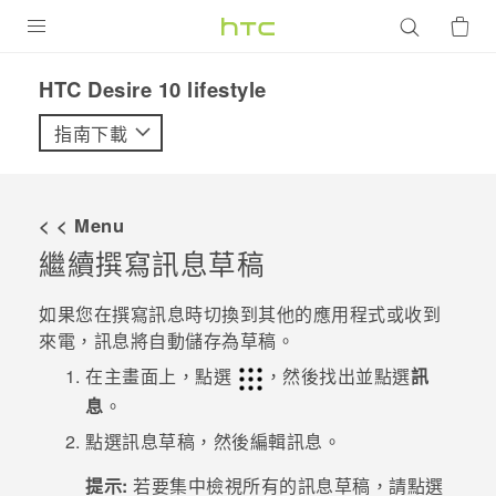
產品
HTC Desire 10 lifestyle‎
VIVE
指南下載
G REIGNS
智慧型手機
< < Menu
配件
繼續撰寫訊息草稿
VIVERSE
如果您在撰寫訊息時切換到其他的應用程式或收到
來電，訊息將自動儲存為草稿。
優惠專區
在
主畫面
上，點選
，然後找出並點選
訊
焦點訊息
銷售門市
息
。
校園專案
點選訊息草稿，然後編輯訊息。
銷售通路
支援服務
企業採購
提示:
若要集中檢視所有的訊息草稿，請點選
VIVELAND