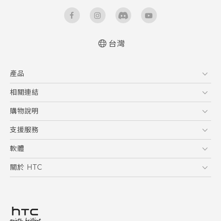
台灣
快速入門手冊
產品
使用手冊
5G
相關連結
智慧型手機
HTC Research
購物說明
配件
購物須知
支援服務
VIVE
訂單管理
到府收送維修服務
軟體
付款方式
服務中心資訊
應用程式
關於 HTC
售後服務
客戶服務佈告欄
手機功能
ESG
常見問題
產品有限保固說明
相機工具
新聞稿
HTC Sync Manager
投資人