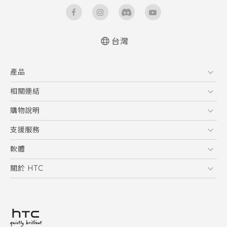
台灣
快速入門手冊
產品
使用手冊
5G
相關連結
智慧型手機
HTC Research
購物說明
配件
購物須知
支援服務
VIVE
訂單管理
到府收送維修服務
軟體
付款方式
服務中心資訊
應用程式
關於 HTC
售後服務
客戶服務佈告欄
手機功能
ESG
常見問題
產品有限保固說明
相機工具
新聞稿
HTC Sync Manager
投資人