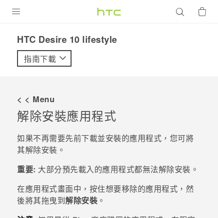
產品
HTC Desire 10 lifestyle‎
VIVE
指南下載
G REIGNS
智慧型手機
< < Menu
配件
解除安裝應用程式
VIVERSE
如果不再需要先前下載並安裝的應用程式，您可將
其解除安裝。
優惠專區
重要:
大部分預先載入的應用程式都無法解除安裝。
焦點訊息
銷售門市
在
應用程式
畫面中，按住想要移除的應用程式，然
校園專案
銷售通路
支援服務
後將其拖曳到
解除安裝
。
企業採購
VIVELAND