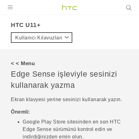
ÜRÜNLER
HTC U11+‎
VIVE
Kullanıcı Kılavuzları
G REIGNS
AKILLI TELEFONLAR
< < Menu
VIVERSE
Edge Sense
işleviyle sesinizi
kullanarak yazma
DESTEK
Ekran klavyesi yerine sesinizi kullanarak yazın.
Önemli:
Google Play Store
sitesinden en son HTC
Edge Sense
sürümünü kontrol edin ve
indirdiğinizden emin olun.