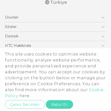
Türkiye
Türk - Pratik Baslama Kilavuzu
Ürünler
Türk - Kullanici Kilavuzu
English - Quick start guide
Akıllı Telefonlar
Siteler
English - User manual
5G
HTC Dev
Destek
VIVE
HTC Research
Destek Merkezi
HTC Hakkinda
This site uses cookies to optimize website
ESG
functionality, analyze website performance,
Yatırımcı (İNGİLİZCE)
and provide personalized experience and
Gizlilik Politikası
advertisement. You can accept our cookies by
Ürün Güvenliği
clicking on the button below or manage your
© 2011-2026 HTC Corporation
preference on Cookie Preferences. You can
Cookie Preferences
also find more information about our
Cookie
Hukuk Terimleri
İnsan kaynakları
Policy
here.
Security and Privacy Whitepaper
Privacy Contact:
Global-Privacy@htc.com
Çerez Tercihleri
Kabul Et