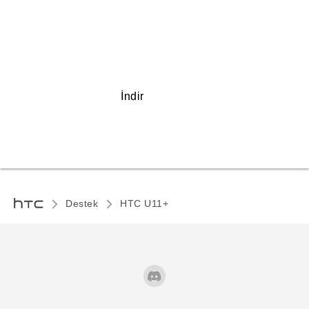
İndir
Destek
HTC U11+‎