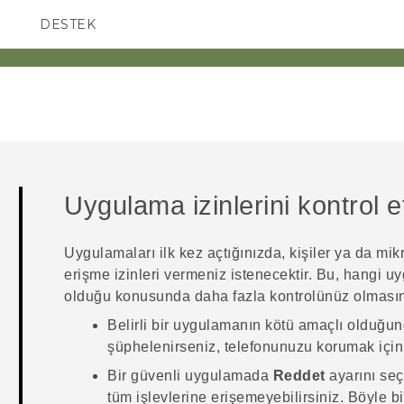
DESTEK
AKILLI TELEFONLAR
Uygulama izinlerini kontrol 
Uygulamaları ilk kez açtığınızda, kişiler ya da mikr
erişme izinleri vermeniz istenecektir. Bu, hangi u
olduğu konusunda daha fazla kontrolünüz olmasın
Belirli bir uygulamanın kötü amaçlı olduğun
şüphelenirseniz, telefonunuzu korumak içi
Bir güvenli uygulamada
Reddet
ayarını seç
tüm işlevlerine erişemeyebilirsiniz. Böyle b