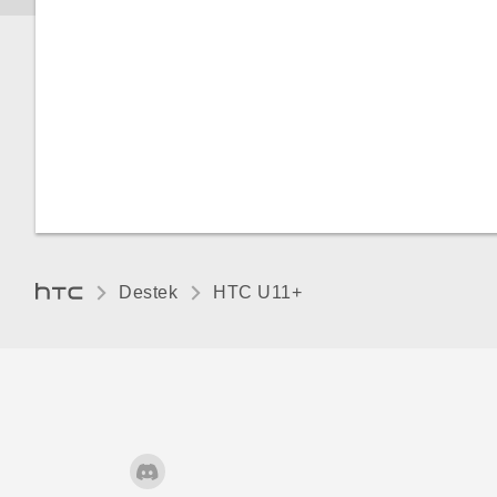
HTC U11‍+ ve bilgisayarınız
arasında dosyalar kopyalama
Dokunma sesleri ve titreşim
Bellek kartını çıkarma
Ekran dilini değiştirme
Gece modu
Eldiven modu
Destek
HTC U11+‎