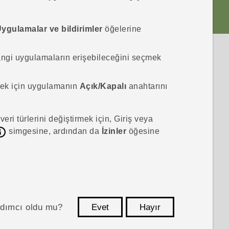
ygulamalar ve bildirimler
öğelerine
ngi uygulamaların erişebileceğini seçmek
rmek için uygulamanın
Açık/Kapalı
anahtarını
eri türlerini değiştirmek için,
Giriş
veya
simgesine, ardından da
İzinler
öğesine
ardımcı oldu mu?
Evet
Hayır
teşekkür ederim!