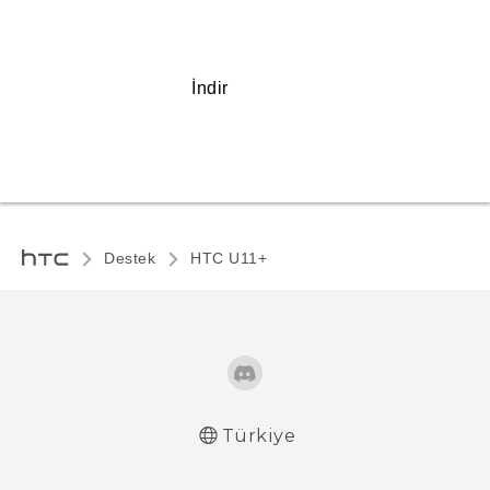
İndir
Destek
HTC U11+‎
Türkiye
Türk - Pratik Baslama Kilavuzu