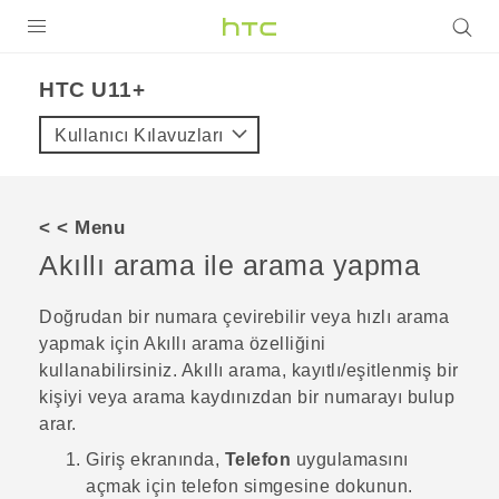
ÜRÜNLER
HTC U11+‎
VIVE
Kullanıcı Kılavuzları
G REIGNS
AKILLI TELEFONLAR
< < Menu
VIVERSE
Akıllı arama
ile arama yapma
DESTEK
Doğrudan bir numara çevirebilir veya hızlı arama
yapmak için
Akıllı arama
özelliğini
kullanabilirsiniz.
Akıllı arama
, kayıtlı/eşitlenmiş bir
kişiyi veya arama kaydınızdan bir numarayı bulup
arar.
Giriş
ekranında,
Telefon
uygulamasını
açmak için telefon simgesine dokunun.