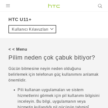
ÜRÜNLER
HTC U11+‎
VIVE
Kullanıcı Kılavuzları
G REIGNS
AKILLI TELEFONLAR
< < Menu
VIVERSE
Pilim neden çok çabuk bitiyor?
DESTEK
Gücün bitmesine neyin neden olduğunu
belirlemek için telefonun güç kullanımını anlamak
önemlidir.
Pili kullanan uygulamaları ve sistem
hizmetlerini görmek için pil kullanımı bilgisini
inceleyin. Bu bilgi, uygulamanın veya
hizmetin kullandığı pil gücünün tahminî