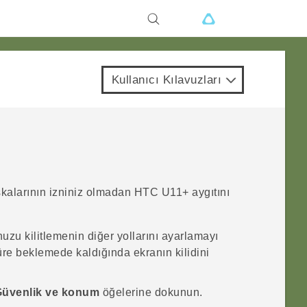
Kullanıcı Kılavuzları
şkalarının izniniz olmadan
HTC U11‍+
aygıtını
nuzu kilitlemenin diğer yollarını ayarlamayı
süre beklemede kaldığında ekranın kilidini
üvenlik ve konum
öğelerine dokunun.