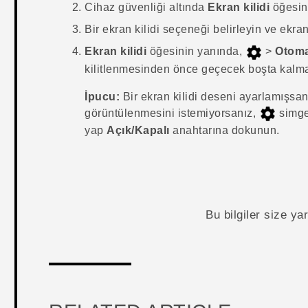
Cihaz güvenliği
altında
Ekran kilidi
öğesin
Bir ekran kilidi seçeneği belirleyin ve ekran
Ekran kilidi
öğesinin yanında,
>
Otomat
kilitlenmesinden önce geçecek boşta kalma 
İpucu:
Bir ekran kilidi deseni ayarlamışsa
görüntülenmesini istemiyorsanız,
simge
yap
Açık/Kapalı
anahtarına dokunun.
Bu bilgiler size y