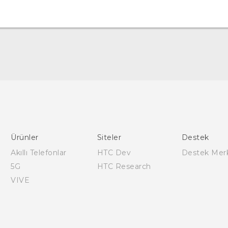
Türk - Pratik Baslama Kilavuzu
Türk - Kullanici Kilavuzu
English - Quick start guide
English - User manual
Ürünler
Siteler
Destek
Akıllı Telefonlar
HTC Dev
Destek Mer
5G
HTC Research
VIVE