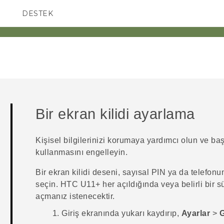
DESTEK
AKILLI TELEFONLAR
Bir ekran kilidi ayarlama
Kişisel bilgilerinizi korumaya yardımcı olun ve ba
kullanmasını engelleyin.
Bir ekran kilidi deseni, sayısal PIN ya da telefonu
seçin.
HTC U11‍+
her açıldığında veya belirli bir 
açmanız istenecektir.
Giriş
ekranında yukarı kaydırıp,
Ayarlar
>
G