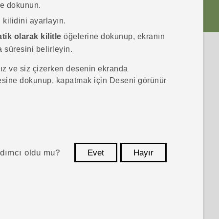
e dokunun.
 kilidini ayarlayın.
ik olarak kilitle
öğelerine dokunup, ekranın
süresini belirleyin.
nız ve siz çizerken desenin ekranda
sine dokunup, kapatmak için Deseni görünür
ardımcı oldu mu?
Evet
Hayır
teşekkür ederim!