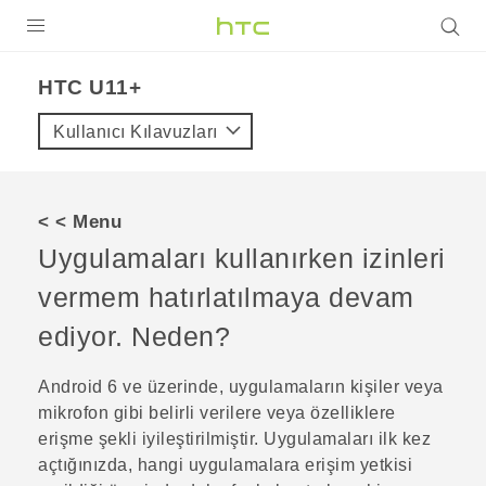
ÜRÜNLER
HTC U11+‎
VIVE
Kullanıcı Kılavuzları
G REIGNS
AKILLI TELEFONLAR
< < Menu
VIVERSE
Uygulamaları kullanırken izinleri
vermem hatırlatılmaya devam
DESTEK
ediyor. Neden?
Android
6 ve üzerinde, uygulamaların kişiler veya
mikrofon gibi belirli verilere veya özelliklere
erişme şekli iyileştirilmiştir. Uygulamaları ilk kez
açtığınızda, hangi uygulamalara erişim yetkisi