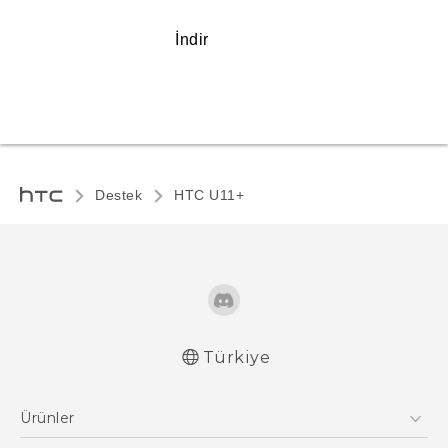
İndir
Destek
HTC U11+‎
Türkiye
Türk - Pratik Baslama Kilavuzu
Ürünler
Türk - Kullanici Kilavuzu
English - Quick start guide