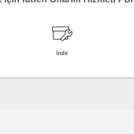
İndir
Türk - Pratik Baslama Kilavuzu
Türk - Kullanici Kilavuzu
English - Quick start guide