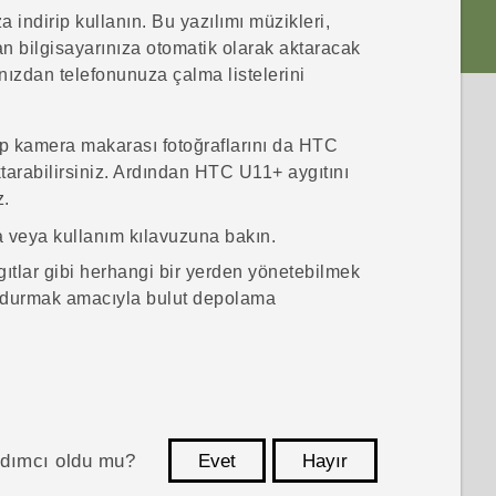
a indirip kullanın. Bu yazılımı müzikleri,
n bilgisayarınıza otomatik olarak aktaracak
ınızdan telefonunuza çalma listelerini
ıp kamera makarası fotoğraflarını da
HTC
tarabilirsiniz. Ardından
HTC U11‍+
aygıtını
z.
 veya kullanım kılavuzuna bakın.
ıtlar gibi herhangi bir yerden yönetebilmek
undurmak amacıyla bulut depolama
ardımcı oldu mu?
Evet
Hayır