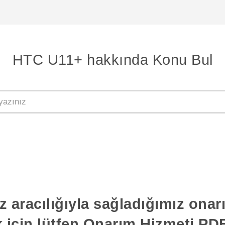
HTC U11+ hakkında Konu Bul
z aracılığıyla sağladığımız ona
k için lütfen Onarım Hizmeti PDF'