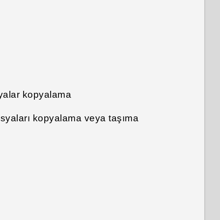
teşekkür ederim!
syalar kopyalama
dosyaları kopyalama veya taşıma