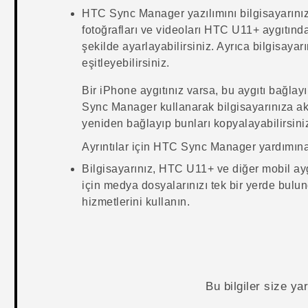
HTC Sync Manager
yazılımını bilgisayarınız
fotoğrafları ve videoları
HTC U11‍+
aygıtında
şekilde ayarlayabilirsiniz. Ayrıca bilgisayar
eşitleyebilirsiniz.
Bir
iPhone
aygıtınız varsa, bu aygıtı bağlay
Sync Manager
kullanarak bilgisayarınıza ak
yeniden bağlayıp bunları kopyalayabilirsini
Ayrıntılar için
HTC Sync Manager
yardımına
Bilgisayarınız,
HTC U11‍+
ve diğer mobil ayg
için medya dosyalarınızı tek bir yerde bul
hizmetlerini kullanın.
Bu bilgiler size y