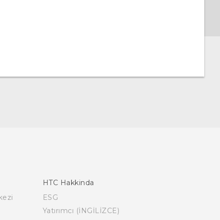
HTC Hakkinda
kezi
ESG
Yatırımcı (İNGİLİZCE)