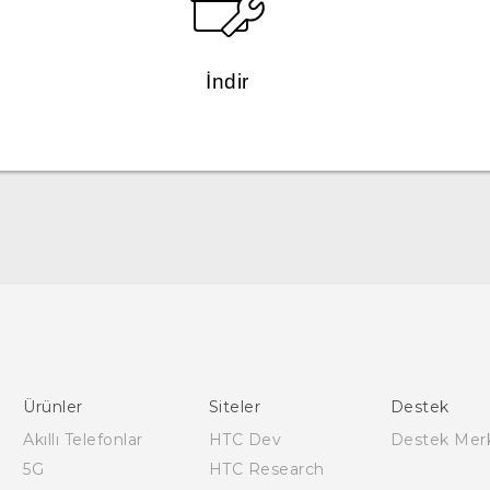
İndir
Türk - Pratik Baslama Kilavuzu
Türk - Kullanici Kilavuzu
English - Quick start guide
English - User manual
Ürünler
Siteler
Destek
Akıllı Telefonlar
HTC Dev
Destek Mer
5G
HTC Research