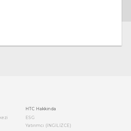
HTC Hakkinda
kezi
ESG
Yatırımcı (İNGİLİZCE)