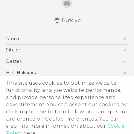
Türkiye
Türk - Pratik Baslama Kilavuzu
Ürünler
Türk - Kullanici Kilavuzu
English - Quick start guide
Akıllı Telefonlar
Siteler
English - User manual
5G
HTC Dev
Destek
English - Safety and regulatory guide
VIVE
HTC Research
Destek Merkezi
HTC Hakkinda
This site uses cookies to optimize website
ESG
functionality, analyze website performance,
Yatırımcı (İNGİLİZCE)
and provide personalized experience and
Gizlilik Politikası
advertisement. You can accept our cookies by
Ürün Güvenliği
clicking on the button below or manage your
© 2011-2026 HTC Corporation
preference on Cookie Preferences. You can
Cookie Preferences
also find more information about our
Cookie
Hukuk Terimleri
İnsan kaynakları
Policy
here.