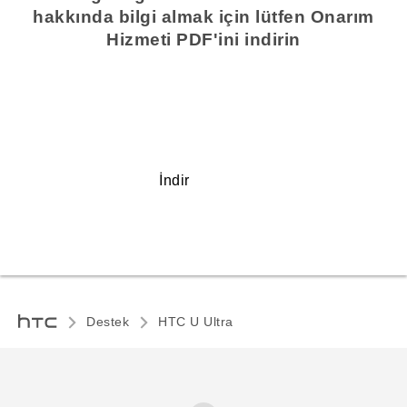
hakkında bilgi almak için lütfen Onarım
Hizmeti PDF'ini indirin
İndir
Destek
HTC U Ultra‎