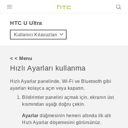
ÜRÜNLER
HTC U Ultra‎
VIVE
Kullanıcı Kılavuzları
G REIGNS
AKILLI TELEFONLAR
< < Menu
VIVERSE
Hızlı Ayarları
kullanma
DESTEK
Hızlı Ayarlar
panelinde,
Wi‍-Fi
ve
Bluetooth
gibi
ayarları kolayca açın veya kapatın.
Bildirimler panelini açmak için, ekranın üst
kısmından aşağı doğru çekin.
Ayarlar
düğmesinin hemen altında ilk altı
Hızlı Ayarlar döşemesini görürsünüz.