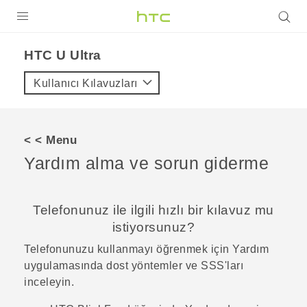
ÜRÜNLER
HTC U Ultra‎
VIVE
Kullanıcı Kılavuzları
G REIGNS
AKILLI TELEFONLAR
< < Menu
VIVERSE
Yardım alma ve sorun giderme
DESTEK
Telefonunuz ile ilgili hızlı bir kılavuz mu
istiyorsunuz?
Telefonunuzu kullanmayı öğrenmek için
Yardım
uygulamasında dost yöntemler ve SSS'ları
inceleyin.