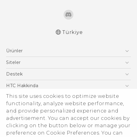
Türkiye
Türk - Pratik Baslama Kilavuzu
Ürünler
Türk - Kullanici Kilavuzu
English - Quick start guide
Akıllı Telefonlar
Siteler
English - User manual
5G
HTC Dev
Destek
English - Safety and regulatory guide
VIVE
HTC Research
Destek Merkezi
HTC Hakkinda
ESG
This site uses cookies to optimize website
functionality, analyze website performance,
Yatırımcı (İNGİLİZCE)
and provide personalized experience and
Gizlilik Politikası
advertisement. You can accept our cookies by
Ürün Güvenliği
clicking on the button below or manage your
© 2011-2026 HTC Corporation
preference on Cookie Preferences. You can
Cookie Preferences