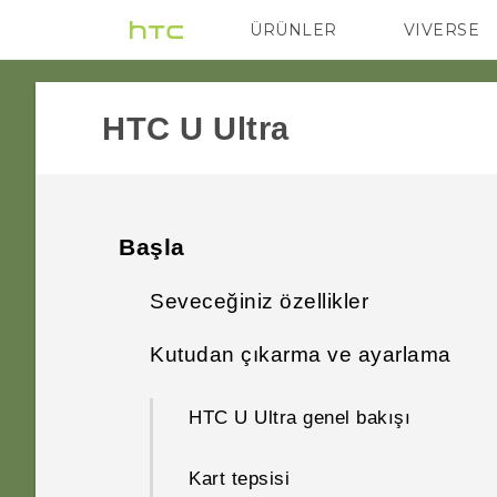
ÜRÜNLER
VIVERSE
VIVE
G REIGNS
HTC U Ultra‎
Başla
Seveceğiniz özellikler
Kutudan çıkarma ve ayarlama
Çift Ekran
HTC U Ultra genel bakışı
Kamera uygulamasında özel
olan nedir?
Kart tepsisi