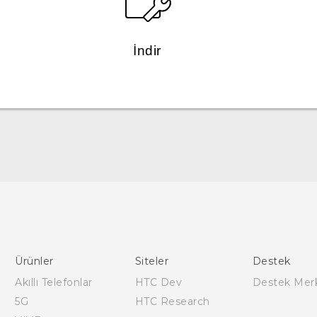
İndir
Türk - Pratik Baslama Kilavuzu
Türk - Kullanici Kilavuzu
English - Quick start guide
English - User manual
Ürünler
Siteler
Destek
English - Safety and regulatory guide
Akıllı Telefonlar
HTC Dev
Destek Mer
5G
HTC Research