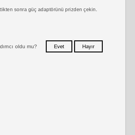
ittikten sonra güç adaptörünü prizden çekin.
ardımcı oldu mu?
Evet
Hayır
teşekkür ederim!