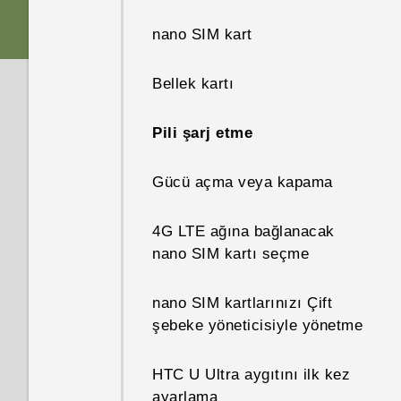
Çevreleyen ses
nano SIM kart
Parmak izi algılayıcı
Bellek kartı
Tamamen kişisel
Pili şarj etme
Boost+
Gücü açma veya kapama
Android 7.0 Nougat
4G LTE ağına bağlanacak
nano SIM kartı seçme
HTC Sense Companion
nano SIM kartlarınızı Çift
şebeke yöneticisiyle yönetme
HTC U Ultra aygıtını ilk kez
ayarlama