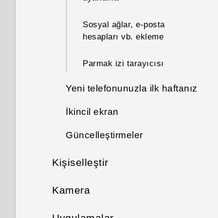
Sosyal ağlar, e-posta
hesapları vb. ekleme
Parmak izi tarayıcısı
Yeni telefonunuzla ilk haftanız
İkincil ekran
HTC Sense Giriş
Güncelleştirmeler
İkincil ekran nedir?
Uyku modu
Kişiselleştir
Yazılım ve uygulama
İkincil ekran ayarları
Kilit ekranı
güncellemeleri
Giriş ekranı yerleşimi ve yazı
Kamera
İkincil ekranı kullanma
Hareketler
tipleri
Bir yazılım güncellemesini
Fotoğraf ve video çekme
yükleme
Uygulamalar