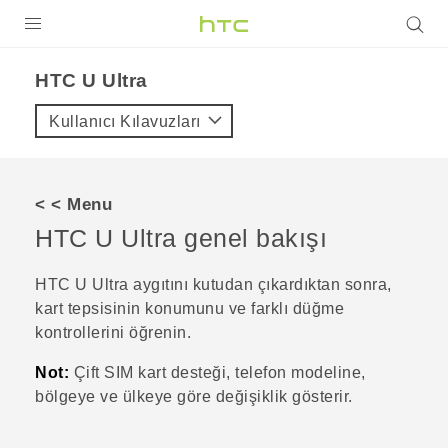
ÜRÜNLER
HTC U Ultra‎
VIVE
Kullanıcı Kılavuzları
G REIGNS
AKILLI TELEFONLAR
< < Menu
VIVERSE
HTC U Ultra
genel bakışı
DESTEK
HTC U Ultra
aygıtını kutudan çıkardıktan sonra,
kart tepsisinin konumunu ve farklı düğme
kontrollerini öğrenin.
Not:
Çift SIM kart desteği, telefon modeline,
bölgeye ve ülkeye göre değişiklik gösterir.