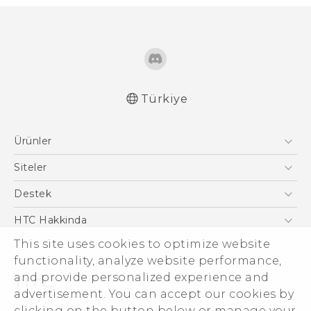
Türkiye
Türk - Pratik Baslama Kilavuzu
Ürünler
Türk - Kullanici Kilavuzu
English - Quick start guide
Akıllı Telefonlar
Siteler
English - User manual
5G
HTC Dev
Destek
English - Safety and regulatory guide
VIVE
HTC Research
Destek Merkezi
HTC Hakkinda
ESG
This site uses cookies to optimize website
functionality, analyze website performance,
Yatırımcı (İNGİLİZCE)
and provide personalized experience and
Gizlilik Politikası
advertisement. You can accept our cookies by
Ürün Güvenliği
clicking on the button below or manage your