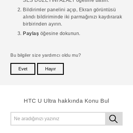
SES DÜZEYİNİ AZALT
öğesine basın.
Bildirimler panelini açıp,
Ekran görüntüsü
alındı
bildiriminde iki parmağınızı kaydırarak
birbirinden ayırın.
Paylaş
öğesine dokunun.
Bu bilgiler size yardımcı oldu mu?
Evet
Hayır
teşekkür ederim!
HTC U Ultra hakkında Konu Bul