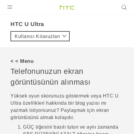
ÜRÜNLER
HTC U Ultra‎
VIVE
Kullanıcı Kılavuzları
G REIGNS
AKILLI TELEFONLAR
< < Menu
VIVERSE
Telefonunuzun ekran
görüntüsünün alınması
DESTEK
Yüksek oyun skorunuzu göstermek veya
HTC U
Ultra
özellikleri hakkında bir blog yazısı mı
yazmak istiyorsunuz? Paylaşmak için ekran
görüntüsünü almak kolaydır.
GÜÇ
öğesini basılı tutun ve aynı zamanda