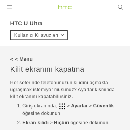
ÜRÜNLER
HTC U Ultra‎
VIVE
Kullanıcı Kılavuzları
G REIGNS
AKILLI TELEFONLAR
< < Menu
VIVERSE
Kilit ekranını kapatma
DESTEK
Her seferinde telefonunuzun kilidini açmakla
uğraşmak istemiyor musunuz? Ayarlar kısmında
kilit ekranını kapatabilirsiniz.
Giriş
ekranında,
>
Ayarlar
>
Güvenlik
öğesine dokunun.
Ekran kilidi
>
Hiçbiri
öğesine dokunun.