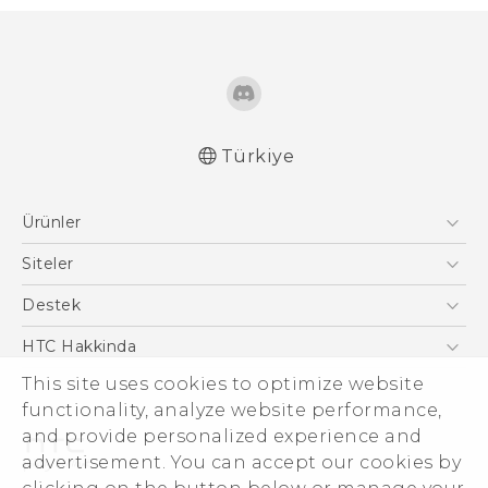
Türkiye
Türk - Pratik Baslama Kilavuzu
Ürünler
Türk - Kullanici Kilavuzu
English - Quick start guide
Akıllı Telefonlar
Siteler
English - User manual
5G
HTC Dev
Destek
English - Safety and regulatory guide
VIVE
HTC Research
Destek Merkezi
HTC Hakkinda
ESG
This site uses cookies to optimize website
functionality, analyze website performance,
Yatırımcı (İNGİLİZCE)
and provide personalized experience and
Gizlilik Politikası
advertisement. You can accept our cookies by
Ürün Güvenliği