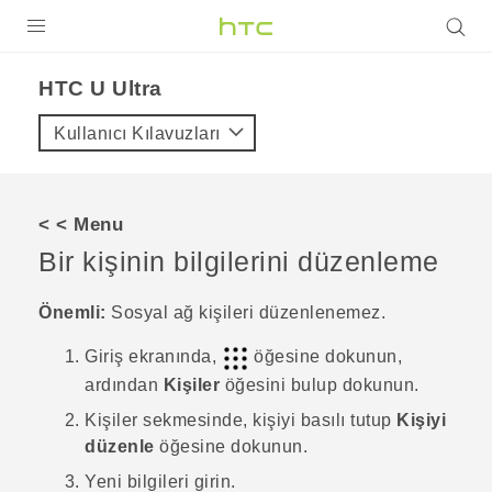
ÜRÜNLER
HTC U Ultra‎
VIVE
Kullanıcı Kılavuzları
G REIGNS
AKILLI TELEFONLAR
< < Menu
VIVERSE
Bir kişinin bilgilerini düzenleme
DESTEK
Önemli:
Sosyal ağ kişileri düzenlenemez.
Giriş
ekranında,
öğesine dokunun,
ardından
Kişiler
öğesini bulup dokunun.
Kişiler
sekmesinde, kişiyi basılı tutup
Kişiyi
düzenle
öğesine dokunun.
Yeni bilgileri girin.