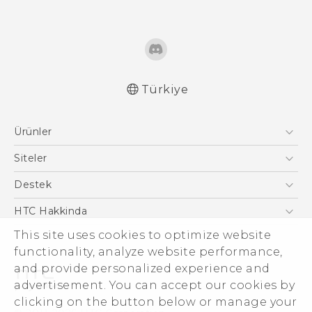
Türkiye
Türk - Pratik Baslama Kilavuzu
Ürünler
Türk - Kullanici Kilavuzu
English - Quick start guide
Akıllı Telefonlar
Siteler
English - User manual
5G
HTC Dev
Destek
English - Safety and regulatory guide
VIVE
HTC Research
Destek Merkezi
HTC Hakkinda
ESG
This site uses cookies to optimize website
functionality, analyze website performance,
Yatırımcı (İNGİLİZCE)
and provide personalized experience and
Gizlilik Politikası
advertisement. You can accept our cookies by
Ürün Güvenliği
clicking on the button below or manage your