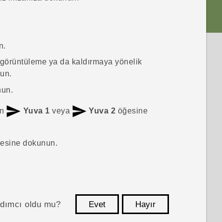
n.
, görüntüleme ya da kaldırmaya yönelik
un.
nun.
in
Yuva 1
veya
Yuva 2
öğesine
esine dokunun.
ardımcı oldu mu?
Evet
Hayır
teşekkür ederim!