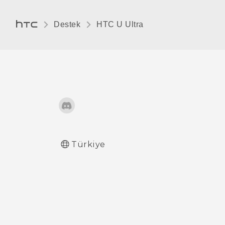
alma
Destek
HTC U Ultra‎
NFC kullanma
Türkiye