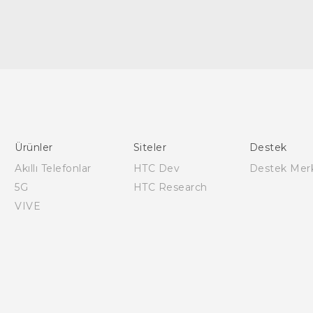
Türk - Pratik Baslama Kilavuzu
Türk - Kullanici Kilavuzu
English - Quick start guide
English - User manual
Ürünler
Siteler
Destek
English - Safety and regulatory guide
Akıllı Telefonlar
HTC Dev
Destek Mer
5G
HTC Research
VIVE