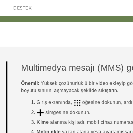
DESTEK
AKILLI TELEFONLAR
Multimedya mesajı (MMS) 
Önemli:
Yüksek çözünürlüklü bir video ekleyip 
boyutu sınırını aşmayacak şekilde sıkıştırın.
Giriş
ekranında,
öğesine dokunun, ard
simgesine dokunun.
Kime
alanına kişi adı, mobil cihaz numarası
Metin ekle
yazan alana veya ayarlamışsan