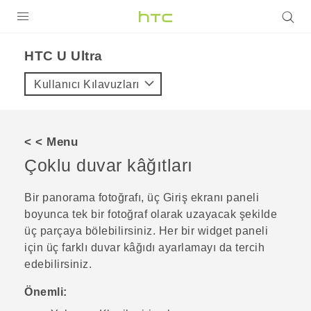
ÜRÜNLER
HTC U Ultra‎
VIVE
Kullanıcı Kılavuzları
G REIGNS
AKILLI TELEFONLAR
< < Menu
VIVERSE
Çoklu duvar kâğıtları
DESTEK
Bir panorama fotoğrafı, üç Giriş ekranı paneli
boyunca tek bir fotoğraf olarak uzayacak şekilde
üç parçaya bölebilirsiniz. Her bir widget paneli
için üç farklı duvar kâğıdı ayarlamayı da tercih
edebilirsiniz.
Önemli: