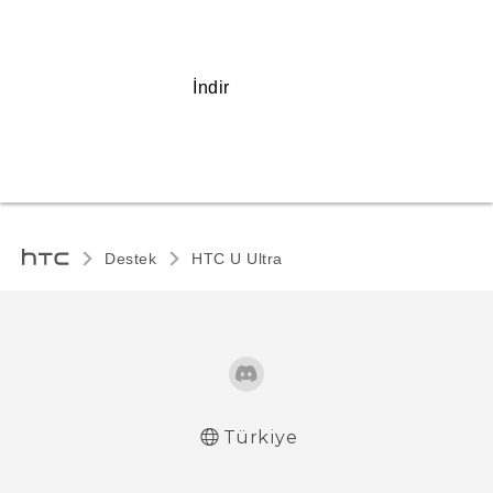
İndir
Destek
HTC U Ultra‎
Türkiye
Türk - Pratik Baslama Kilavuzu