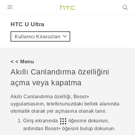
ÜRÜNLER
HTC U Ultra‎
VIVE
Kullanıcı Kılavuzları
G REIGNS
AKILLI TELEFONLAR
< < Menu
VIVERSE
Akıllı Canlandırma
özelliğini
açma veya kapatma
DESTEK
Akıllı Canlandırma
özelliği,
Boost+
uygulamasının, telefonunuzdaki bellek alanında
otomatik olarak yer açmasına olanak tanır.
Giriş ekranında
öğesine dokunun,
ardından
Boost+
öğesini bulup dokunun.