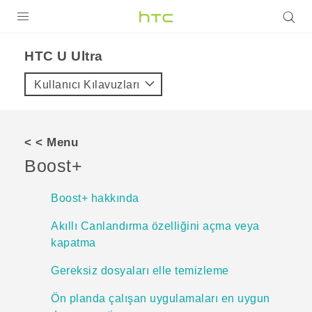
ÜRÜNLER
HTC U Ultra‎
VIVE
Kullanıcı Kılavuzları
G REIGNS
AKILLI TELEFONLAR
< < Menu
VIVERSE
Boost+
DESTEK
Boost+ hakkında
Akıllı Canlandırma özelliğini açma veya
kapatma
Gereksiz dosyaları elle temizleme
Ön planda çalışan uygulamaları en uygun