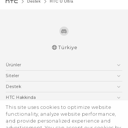
Destek
HTC U Ultra‎
Türkiye
Türk - Pratik Baslama Kilavuzu
Ürünler
Türk - Kullanici Kilavuzu
English - Quick start guide
Akıllı Telefonlar
Siteler
English - User manual
5G
HTC Dev
Destek
English - Safety and regulatory guide
VIVE
HTC Research
Destek Merkezi
HTC Hakkinda
This site uses cookies to optimize website
ESG
functionality, analyze website performance,
Yatırımcı (İNGİLİZCE)
and provide personalized experience and
Gizlilik Politikası
advertisement. You can accept our cookies by