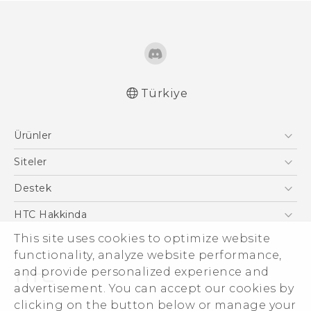
Türkiye
Türk - Pratik Baslama Kilavuzu
Ürünler
Türk - Kullanici Kilavuzu
English - Quick start guide
Akıllı Telefonlar
Siteler
English - User manual
5G
HTC Dev
Destek
English - Safety and regulatory guide
VIVE
HTC Research
Destek Merkezi
HTC Hakkinda
This site uses cookies to optimize website
ESG
functionality, analyze website performance,
Yatırımcı (İNGİLİZCE)
and provide personalized experience and
Gizlilik Politikası
advertisement. You can accept our cookies by
Ürün Güvenliği
clicking on the button below or manage your