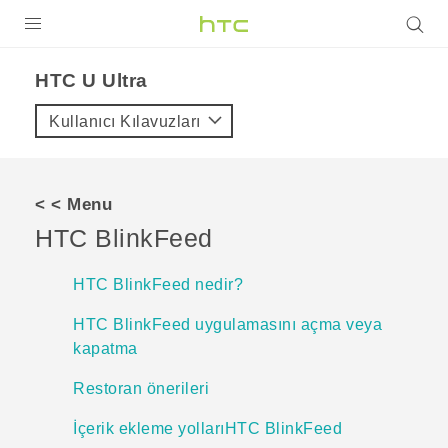
ÜRÜNLER
HTC U Ultra‎
VIVE
Kullanıcı Kılavuzları
G REIGNS
AKILLI TELEFONLAR
< < Menu
VIVERSE
HTC BlinkFeed
DESTEK
HTC BlinkFeed nedir?
HTC BlinkFeed uygulamasını açma veya
kapatma
Restoran önerileri
İçerik ekleme yollarıHTC BlinkFeed