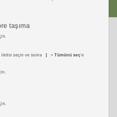
söre taşıma
çin.
.
iletisi seçin ve sonra
>
Tümünü seç
'e
in.
çin.