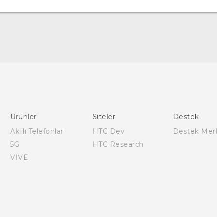
Türk - Pratik Baslama Kilavuzu
Türk - Kullanici Kilavuzu
English - Quick start guide
English - User manual
Ürünler
Siteler
Destek
Akıllı Telefonlar
HTC Dev
Destek Mer
5G
HTC Research
VIVE