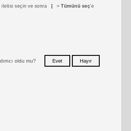
iletisi seçin ve sonra
>
Tümünü seç
'e
ardımcı oldu mu?
Evet
Hayır
teşekkür ederim!