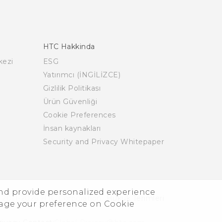
HTC Hakkinda
kezi
ESG
Yatırımcı (İNGİLİZCE)
Gizlilik Politikası
Ürün Güvenliği
Cookie Preferences
İnsan kaynakları
Security and Privacy Whitepaper
and provide personalized experience
 2011-2026 HTC Corporation
Hukuk Terimleri
nage your preference on Cookie