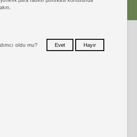
 yönelik para iadesi politikası konusunda
akın.
ardımcı oldu mu?
Evet
Hayır
teşekkür ederim!