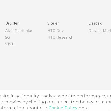
Türk - Pratik Baslama Kilavuzu
Türk - Kullanici Kilavuzu
English - Quick start guide
English - User manual
Ürünler
Siteler
Destek
Akıllı Telefonlar
HTC Dev
Destek Mer
5G
HTC Research
VIVE
ebsite functionality, analyze website performance, 
©
ur cookies by clicking on the button below or ma
 information about our
Cookie Policy
here.