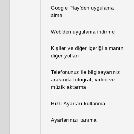
duruma getirme özelliği ne
Google Play'den uygulama
amaçla kullanılır?
İçerik yenileme
alma
Mobil operatörümün ağına
Telefonunuzun ekran
Web'den uygulama indirme
nasıl erişim noktası eklerim?
görüntüsünün alınması
Kişiler ve diğer içeriği almanın
Telefonum neden benimle
HTC Sense Giriş widget'i
diğer yolları
konuşuyor? Bunu nasıl
nedir?
kapatırım?
Telefonunuz ile bilgisayarınız
HTC Sense Giriş widget'ini
arasında fotoğraf, video ve
Telefonu kullanırken TalkBack
ayarlama
müzik aktarma
işlevini nasıl kapatabilirim?
Ev ve iş konumlarınızı
Hızlı Ayarları kullanma
Telefonumun IMEI/MEID
ayarlama
bilgisini ve seri numarasını
Ayarlarınızı tanıma
nasıl bulabilirim?
HTC Sense Giriş widget'ine