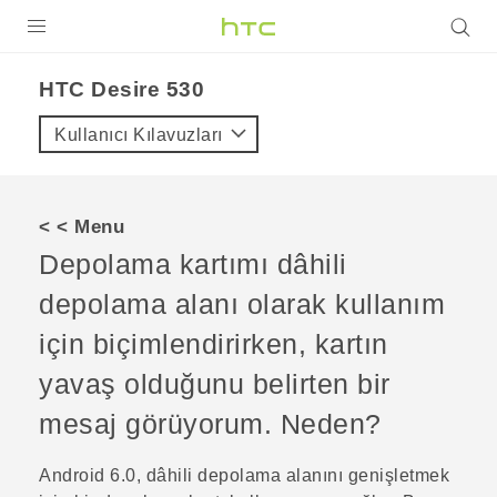
ÜRÜNLER
HTC Desire 530‎
VIVE
Kullanıcı Kılavuzları
G REIGNS
AKILLI TELEFONLAR
< < Menu
VIVERSE
Depolama kartımı dâhili
depolama alanı olarak kullanım
DESTEK
için biçimlendirirken, kartın
yavaş olduğunu belirten bir
mesaj görüyorum. Neden?
Android
6.0, dâhili depolama alanını genişletmek