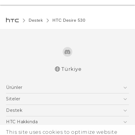
Destek
HTC Desire 530‎
Türkiye
Türk - Pratik Baslama Kilavuzu
Ürünler
Türk - Kullanici Kilavuzu
English - Quick start guide
Akıllı Telefonlar
Siteler
English - User manual
5G
HTC Dev
Destek
VIVE
HTC Research
Destek Merkezi
HTC Hakkinda
This site uses cookies to optimize website
ESG