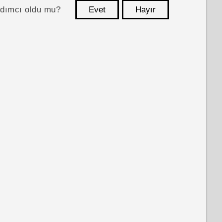
ardımcı oldu mu?
Evet
Hayır
teşekkür ederim!