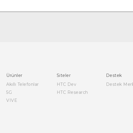
Türk - Pratik Baslama Kilavuzu
Türk - Kullanici Kilavuzu
English - Quick start guide
English - User manual
Ürünler
Siteler
Destek
Akıllı Telefonlar
HTC Dev
Destek Mer
5G
HTC Research
VIVE