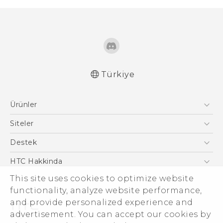
Türkiye
Türk - Pratik Baslama Kilavuzu
Ürünler
Türk - Kullanici Kilavuzu
English - Quick start guide
Akıllı Telefonlar
Siteler
English - User manual
5G
HTC Dev
Destek
VIVE
HTC Research
Destek Merkezi
HTC Hakkinda
This site uses cookies to optimize website
ESG
functionality, analyze website performance,
Yatırımcı (İNGİLİZCE)
and provide personalized experience and
Gizlilik Politikası
advertisement. You can accept our cookies by