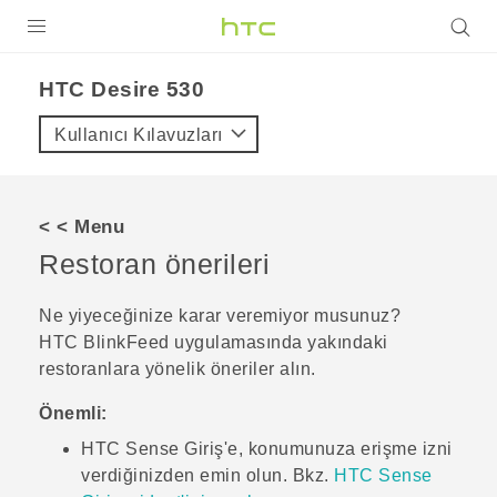
ÜRÜNLER
HTC Desire 530‎
VIVE
Kullanıcı Kılavuzları
G REIGNS
AKILLI TELEFONLAR
< < Menu
VIVERSE
Restoran önerileri
DESTEK
Ne yiyeceğinize karar veremiyor musunuz?
HTC BlinkFeed
uygulamasında yakındaki
restoranlara yönelik öneriler alın.
Önemli:
HTC Sense
Giriş'e, konumunuza erişme izni
verdiğinizden emin olun. Bkz.
HTC Sense