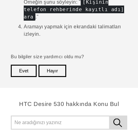
[Kişinin
Örneğin şunu söyleyin: "‍
telefon rehberinde kayıtlı adı]
ara
."‍
Aramayı yapmak için ekrandaki talimatları
izleyin.
Bu bilgiler size yardımcı oldu mu?
Evet
Hayır
teşekkür ederim!
HTC Desire 530 hakkında Konu Bul