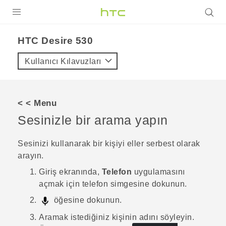
ÜRÜNLER
HTC Desire 530‎
VIVE
Kullanıcı Kılavuzları
G REIGNS
AKILLI TELEFONLAR
< < Menu
VIVERSE
Sesinizle bir arama yapın
DESTEK
Sesinizi kullanarak bir kişiyi eller serbest olarak
arayın.
Giriş
ekranında,
Telefon
uygulamasını
açmak için telefon simgesine dokunun.
öğesine dokunun.
Aramak istediğiniz kişinin adını söyleyin.