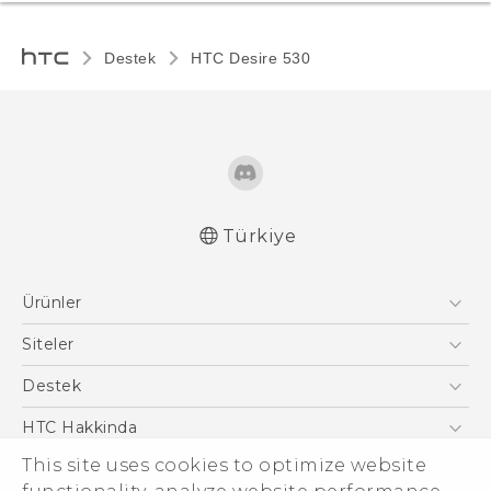
Destek
HTC Desire 530‎
Türkiye
Türk - Pratik Baslama Kilavuzu
Ürünler
Türk - Kullanici Kilavuzu
English - Quick start guide
Akıllı Telefonlar
Siteler
English - User manual
5G
HTC Dev
Destek
VIVE
HTC Research
Destek Merkezi
HTC Hakkinda
ESG
This site uses cookies to optimize website