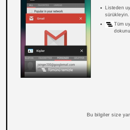
Listeden u
sürükleyin.
Tüm uy
dokunu
Bu bilgiler size y