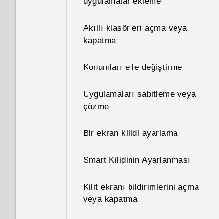
uygulamalar ekleme
Geliştirici seçeneklerini nasıl
etkinleştiririm?
Akıllı klasörleri açma veya
kapatma
Çalışan uygulamaların listesini
nasıl görürüm?
Konumları elle değiştirme
Neden Güç tasarrufu ve Üstün
Uygulamaları sabitleme veya
güç tasarrufu modlarının her
çözme
ikisi de gri renkte?
Bir ekran kilidi ayarlama
Bir aygıt yöneticisi
uygulamasını nasıl
etkinleştiririm ya da devre dışı
Smart Kilidinin Ayarlanması
bırakırım?
Kilit ekranı bildirimlerini açma
Telefonum neden ısınıyor?
veya kapatma