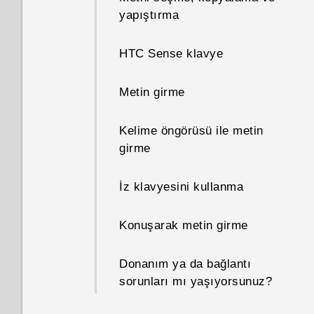
yapıştırma
Yeniden başlattığımda veya
açtığımda telefonumun
HTC Sense klavye
şifresini çözmek için neden bir
şifre girmem isteniyor?
Metin girme
Google Hesabı şifremi
Kelime öngörüsü ile metin
unutursam ne yapabilirim?
girme
Bluetooth kullanarak
İz klavyesini kullanma
bilgisayarıma bazı dosyalar
gönderdim. Neredeler?
Konuşarak metin girme
Telefonumun başka bir ülkenin
yerel ağında kullanılıp
Donanım ya da bağlantı
kullanılamayacağını nasıl
sorunları mı yaşıyorsunuz?
bilebilirim?