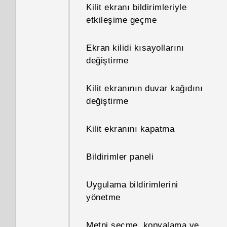
Telefonumun bellek boyutunu
Kilit ekranı bildirimleriyle
ve ne kadarının kullanıldığını
etkileşime geçme
nasıl kontrol ederim?
Ekran kilidi kısayollarını
Telefonum yeni ama
değiştirme
kullanılabilir bellek alanı
toplam kapasiteden az.
Kilit ekranının duvar kağıdını
Neden?
değiştirme
microSD kartının çıkarılabilir
Kilit ekranını kapatma
depolama ve dâhili depolama
olarak kullanılması arasındaki
Bildirimler paneli
fark nedir?
Uygulama bildirimlerini
Telefonumda yüklü olan HTC
yönetme
Sense sürümünü nerede
bulurum?
Metni seçme, kopyalama ve