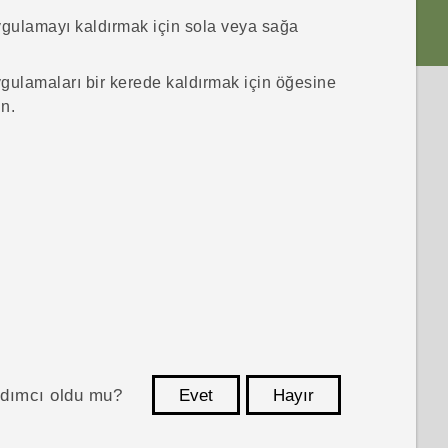
ygulamayı kaldırmak için sola veya sağa
gulamaları bir kerede kaldırmak için
öğesine
n.
ardımcı oldu mu?
Evet
Hayır
teşekkür ederim!