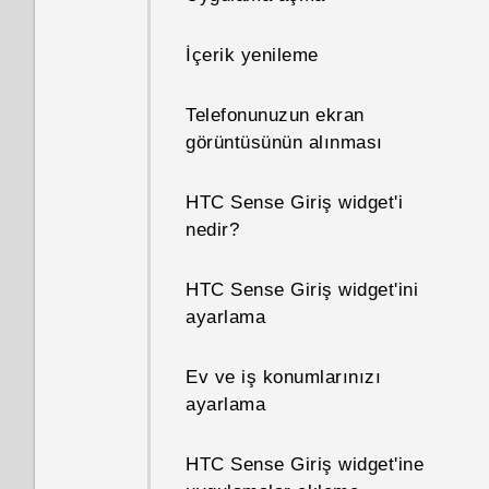
duruma getirme özelliği ne
amaçla kullanılır?
İçerik yenileme
Mobil operatörümün ağına
Telefonunuzun ekran
nasıl erişim noktası eklerim?
görüntüsünün alınması
Telefonum neden benimle
HTC Sense Giriş widget'i
konuşuyor? Bunu nasıl
nedir?
kapatırım?
HTC Sense Giriş widget'ini
Telefonu kullanırken TalkBack
ayarlama
işlevini nasıl kapatabilirim?
Ev ve iş konumlarınızı
Telefonumun IMEI/MEID
ayarlama
bilgisini ve seri numarasını
nasıl bulabilirim?
HTC Sense Giriş widget'ine