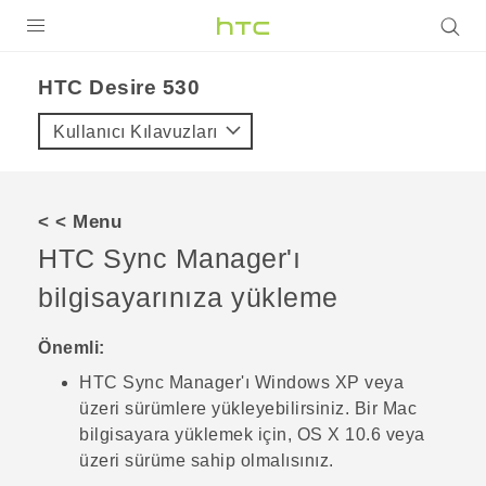
ÜRÜNLER
HTC Desire 530‎
VIVE
Kullanıcı Kılavuzları
G REIGNS
AKILLI TELEFONLAR
< < Menu
VIVERSE
HTC Sync Manager
'ı
bilgisayarınıza yükleme
DESTEK
Önemli:
HTC Sync Manager
'ı
Windows
XP veya
üzeri sürümlere yükleyebilirsiniz. Bir
Mac
bilgisayara yüklemek için,
OS X
10.6 veya
üzeri sürüme sahip olmalısınız.