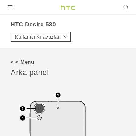
ÜRÜNLER
HTC Desire 530‎
VIVE
Kullanıcı Kılavuzları
G REIGNS
AKILLI TELEFONLAR
< < Menu
VIVERSE
Arka panel
DESTEK