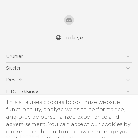
Türkiye
Türk - Pratik Baslama Kilavuzu
Ürünler
Türk - Kullanici Kilavuzu
English - Quick start guide
Akıllı Telefonlar
Siteler
English - User manual
5G
HTC Dev
Destek
VIVE
HTC Research
Destek Merkezi
HTC Hakkinda
This site uses cookies to optimize website
ESG
functionality, analyze website performance,
Yatırımcı (İNGİLİZCE)
and provide personalized experience and
Gizlilik Politikası
advertisement. You can accept our cookies by
Ürün Güvenliği
clicking on the button below or manage your
© 2011-2026 HTC Corporation