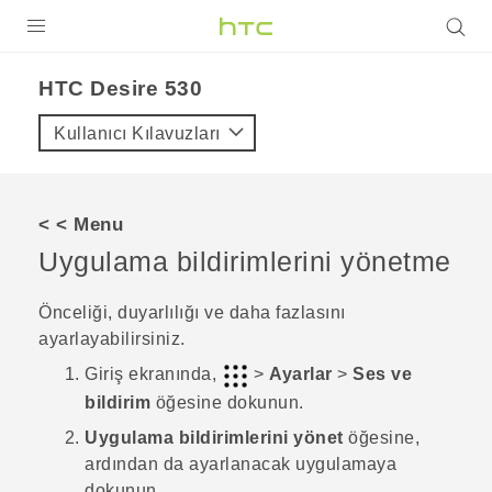
ÜRÜNLER
HTC Desire 530‎
VIVE
Kullanıcı Kılavuzları
G REIGNS
AKILLI TELEFONLAR
< < Menu
VIVERSE
Uygulama bildirimlerini yönetme
DESTEK
Önceliği, duyarlılığı ve daha fazlasını
ayarlayabilirsiniz.
Giriş
ekranında,
>
Ayarlar
>
Ses ve
bildirim
öğesine dokunun.
Uygulama bildirimlerini yönet
öğesine,
ardından da ayarlanacak uygulamaya
dokunun.