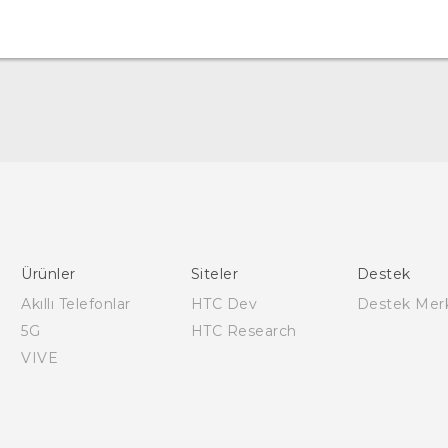
Türk - Pratik Baslama Kilavuzu
Türk - Kullanici Kilavuzu
English - Quick start guide
English - User manual
Ürünler
Siteler
Destek
Akıllı Telefonlar
HTC Dev
Destek Mer
5G
HTC Research
VIVE