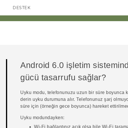
DESTEK
AKILLI TELEFONLAR
Android
6.0 işletim sistemin
gücü tasarrufu sağlar?
Uyku modu, telefonunuzu uzun bir süre boyunca k
derin uyku durumuna alır. Telefonunuz şarj olmuyo
süre için (örneğin gece boyunca) hareket ettirilm
Uyku modundayken:
Wi‍-Fi
bağlantınız açık olsa bile
Wi‍-Fi
tarama