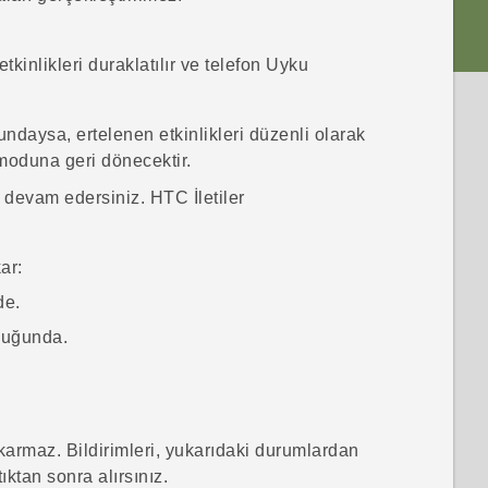
kinlikleri duraklatılır ve telefon Uyku
daysa, ertelenen etkinlikleri düzenli olarak
 moduna geri dönecektir.
a devam edersiniz. HTC
İletiler
ar:
de.
lduğunda.
armaz. Bildirimleri, yukarıdaki durumlardan
ktan sonra alırsınız.