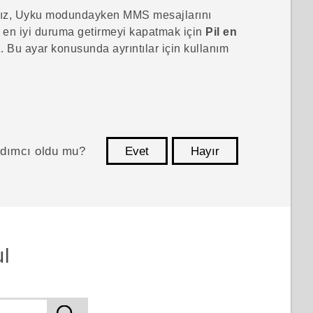
nız, Uyku modundayken MMS mesajlarını
l en iyi duruma getirmeyi kapatmak için
Pil en
z. Bu ayar konusunda ayrıntılar için kullanım
ardımcı oldu mu?
Evet
Hayır
teşekkür ederim!
l