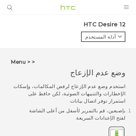
المنتجات
HTC Desire 12‎
VIVE
أدلة المستخدم
G REIGNS
أجهزة الهواتف الذكية
< < Menu
VIVERSE
وضع عدم الإزعاج
البرامج + التطبيقات
استخدم وضع عدم الإزعاج لرفض المكالمات، وإسكات
الإخطارات والتنبيهات الصوتية، لكن حافظ على
الدعم
استمرار توفر اتصال بيانات.
أجهزة HTC والملحقات
بإصبعين، قم بالتمرير لأسفل من أعلى الشاشة
لفتح
الإعدادات السريعة
.