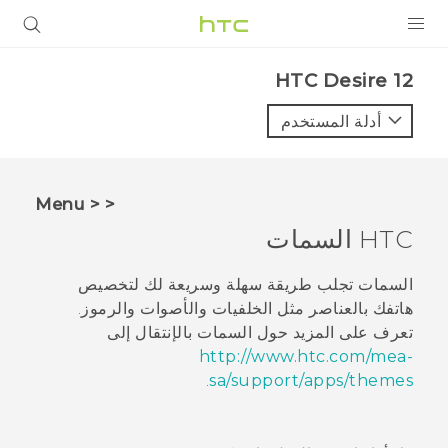
المنتجات
HTC Desire 12‎
VIVE
أدلة المستخدم
G REIGNS
أجهزة الهواتف الذكية
< < Menu
VIVERSE
HTC
السمات
البرامج + التطبيقات
السمات
تجلب طريقة سهلة وسريعة لك لتخصيص
هاتفك بالعناصر مثل الخلفيات والأصوات والرموز.
الدعم
تعرف على المزيد حول
السمات
بالإنتقال إلى
http://www.htc.com/mea-
أجهزة HTC والملحقات
.
sa/support/apps/themes