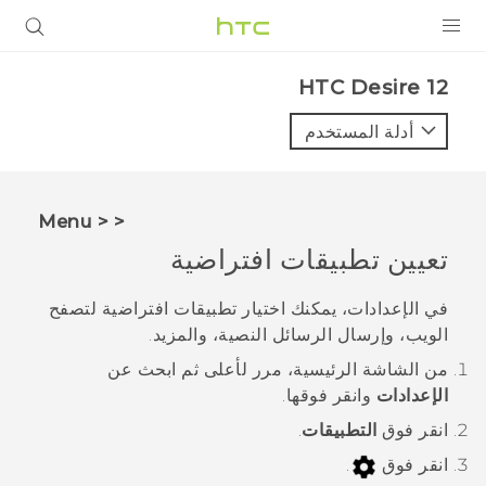
المنتجات
HTC Desire 12‎
VIVE
أدلة المستخدم
G REIGNS
أجهزة الهواتف الذكية
< < Menu
VIVERSE
تعيين تطبيقات افتراضية
البرامج + التطبيقات
في الإعدادات، يمكنك اختيار تطبيقات افتراضية لتصفح
الويب، وإرسال الرسائل النصية، والمزيد.
الدعم
من الشاشة
الرئيسية
، مرر لأعلى ثم ابحث عن
أجهزة HTC والملحقات
الإعدادات
وانقر فوقها.
انقر فوق
التطبيقات
.
انقر فوق
.