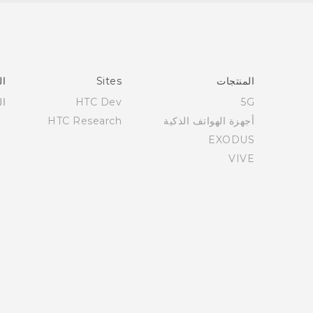
العربية - دلیل السلامة والمعلومات التنظیمیة
Française - Guide de démarrage rapide
Française - Mode d'emploi
Française - Guide de sécurité et de réglementation
المنتجات
Sites
ال
Quick start guide
5G
HTC Dev
ال
User manual
أجهزة الهواتف الذكية
HTC Research
English - Safety and regulatory guide
EXODUS
VIVE