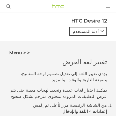
المنتجات
HTC Desire 12‎
VIVE
أدلة المستخدم
G REIGNS
أجهزة الهواتف الذكية
< < Menu
VIVERSE
تغيير لغة العرض
البرامج + التطبيقات
يؤدي تغيير اللغة إلى تعديل تصميم لوحة المفاتيح،
وصيغة التاريخ والوقت، والمزيد.
الدعم
يمكنك اختيار لغات عديدة وتحديد لهجات معينة حتى يتم
أجهزة HTC والملحقات
عرض التطبيقات المزودة بمحتوى مترجم بشكل صحيح.
من الشاشة
الرئيسية
مرر لأعلى ثم إلمس
إعدادات
>
اللغة والإدخال
.