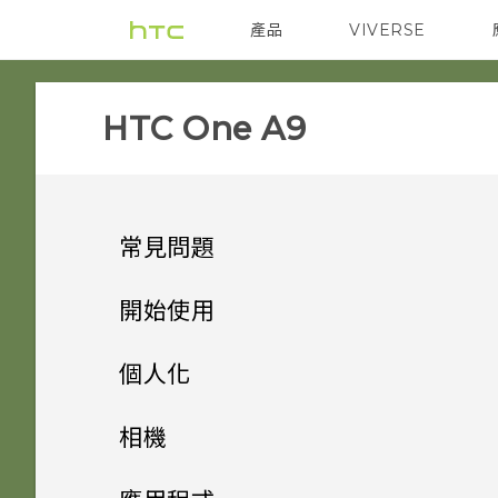
產品
VIVERSE
VIVE
智能手機
HTC One A9‎
常見問題
COMMUNICATION
開始使用
GETTING STARTED
手機上的各種便利功能
螢幕在使用擴音功能時會關閉，
個人化
要如何重新開啟螢幕？
HARDWARE & OTHER
打開包裝
是否需插入 SIM 卡才能使用
手機設定及傳輸
Android 6.0 Marshmallow
相機
HTC 傳輸？
如何設定預設的簡訊應用程式？
APPS & FEATURES
熟悉新手機的功能
相機是否仍使用 UltraPixel？
個人化
HTC One A9
影像
相機
初次設定 HTC One A9