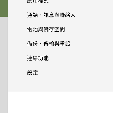
應用程式
我能將 Micro SIM 卡剪小為
SETTINGS
為何收不到使用 iPhone 的聯
如何變更相機取景器的長寬比？
Nano SIM 卡以裝入手機內
HTC Sense 首頁
絡人的訊息？
後面板
何謂 主題應用程式？
音效
從先前的 HTC 手機還原
HTC BlinkFeed
相機畫面
通話、訊息與聯絡人
嗎？
移除螢幕鎖時出現「裝置保護功
為何慢動作影片無法錄下聲音？
休眠模式
如何在訊息內加入簽名？
插槽和卡片固定座
能將停止運作」的訊息，裝置保
下載主題
相片集
個人化
從 Android 手機傳輸內容
選擇拍攝模式
手機通話功能
何謂 HTC BlinkFeed？
為何手機對 Motion Launch
電池與儲存空間
護是什麼意思？
高動態縮時攝影影片能否設定不
手勢沒有反應？
將螢幕解鎖
相片編輯工具
為何在聯絡人應用程式內看不到
Nano SIM 卡
將主題加入我的最愛
訊息
在相片集內檢視相片和影片
指紋感應器
同的播放速度？
從 iPhone 傳輸內容的方式
縮放
開啟或關閉 HTC BlinkFeed
電源及儲存空間管理
使用智慧搜尋撥號
備份、傳輸與重設
最近新增的聯絡人？
如何在電信業者的網路中新增存
觸碰指紋辨識器為何無法喚醒手
日曆與電子郵件
動作手勢
取點？
聯絡人
選取相片進行編輯
SD 卡
重新建立自己的主題
新增相片或影片至相簿
傳送簡訊 (SMS)
我之前曾使用 HTC 備份。為何
透過 iCloud 傳送 iPhone 內
開啟或關閉相機閃光燈
機？
餐廳推薦
使用語音撥打電話
同步、備份及重設
顯示電池百分比
連線功能
如何移除重複的聯絡人？
手機現在未內建 HTC 備份？
容
Google 搜尋及應用程式
檢視日曆
觸控手勢
我無法退出應用程式。我該怎麼
調整相片
為電池充電
聯絡人清單
混合及配對主題
將相片或影片複製或移至其他相
傳送多媒體訊息 (MMS)
拍攝相片
如何切換 HTC Sense 鍵盤和第
在 HTC BlinkFeed 上新增內
撥打分機號碼
查看電池用量
網際網路連線
新增社交網路、電子郵件帳號等
做？
設定
如何變更電子郵件訊息內的簽
其他應用程式
簿
我在旅行時變更了時區，我可以
取得聯絡人及其他內容的其他方
三方的輸入法？
容的方式
使用 Google 即時資訊取得最
排程或編輯活動
開啟應用程式
名？
在相片上畫圖
切換手機開關
設定個人檔案
尋找主題
從日曆查看目前所在城市與居住
法
傳送群組訊息
當下的資訊
無線分享
提示：如何拍出更棒的相片
回撥未接來電
查看電池記錄
同步帳號
設定和隱私權
開啟或關閉數據連線
如何關閉 TalkBack？
城市的時差嗎？
搜尋相片及影片
個人化 HTC Dot View
HTC Sense 首頁小工具如何運
自訂重點消息摘要
選擇要顯示的日曆
分享內容
套用相片濾鏡
需要使用手機的快速指引嗎？
新增新的聯絡人
分享主題
在手機和電腦之間傳送相片、影
作？
繼續撰寫訊息草稿
Now on Tap
拍攝影片
何謂 HTC Connect？
快速撥號
應用程式電池最佳化
移除帳號
管理數據使用量
如何找出手機的 IMEI/MEID？
使用 HTC BoomSound 搭配
可以從舊的 HTC 手機匯入我的
片及音樂
變更影片播放速度
HTC Dot View 沒有顯示最近
張貼到社交網路
分享活動
切換最近使用的應用程式
耳機
最愛嗎？
美化人物照
編輯聯絡人的資訊
刪除主題
撥打的電話嗎？
為何 HTC Sense 首頁小工具會
回覆訊息
搜尋 HTC One A9 和網路
在錄影期間拍照 — 影像相片
使用 HTC Connect 分享媒體
撥打訊息、電子郵件或日曆活動
使用省電功能
備份檔案、資料和設定的方式
Wi-Fi 連線
如何啟用開發人員選項？