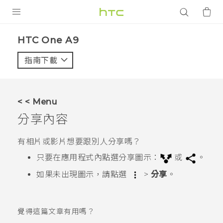
產品
HTC One A9‎
VIVE
指南下載
智能手機
G REIGNS
< < Menu
配件
分享內容
VIVERSE
有相片或影片想要跟別人分享嗎？
應用程式
只要在應用程式內點選分享圖示：
或
。
如果未出現圖示，請點選
>
分享
。
支援服務
登入
覺得這篇文章有用嗎？