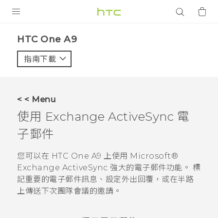
產品
HTC One A9‎
VIVE
指南下載
智能手機
G REIGNS
< < Menu
配件
使用 Exchange
ActiveSync
電
VIVERSE
子郵件
應用程式
您可以在
HTC One A9
上使用
Microsoft®
Exchange
ActiveSync
強大的電子郵件功能。 標
支援服務
記重要的電子郵件訊息、設定外出回覆，或在半路
上傳送下次團隊會議的邀請。
登入