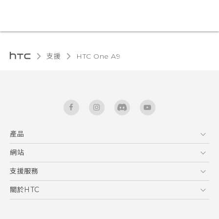
支援
HTC One A9‎
產品
5G
網站
快速入門手冊
智能手機
使用手冊
HTC Dev
支援服務
區塊鍊手機
HTC Research
服務中心
關於HTC
配件
產品有限保固說明
ESG
VIVE
公告欄