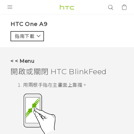
產品
HTC One A9‎
VIVE
指南下載
智能手機
G REIGNS
< < Menu
配件
開啟或關閉
HTC BlinkFeed
VIVERSE
用兩根手指在
主畫面
上靠攏。
應用程式
支援服務
登入