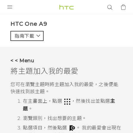
產品
HTC One A9‎
VIVE
指南下載
智能手機
G REIGNS
< < Menu
配件
將主題加入我的最愛
VIVERSE
您可在瀏覽主題時將主題加入我的最愛，之後便能
快速找到該主題。
應用程式
在
主畫面
上，點選
，然後找出並點選
主
支援服務
題
。
瀏覽類別，找出想要的主題。
登入
點選項目，然後點選
。
我的最愛會出現在