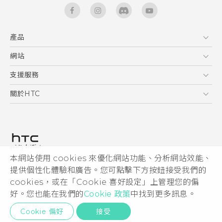
產品
5G
網站
快速入門手冊
智能手機
使用手冊
HTC Dev
支援服務
區塊鍊手機
HTC Research
服務中心
關於HTC
配件
產品有限保固說明
ESG
VIVE
公告欄
投資人
私隱政策
產品安全
本網站使用 cookies 來優化網站功能、分析網站效能、
© 2011-2026 HTC Corporation
提供個性化體驗和廣告。您可點擊下方按鈕接受我們的
加入HTC
cookies，或在「Cookie 喜好設定」上管理您的偏
HTC 法律文件
Security and Privacy Whitepaper
好。您也能在我們的
Cookie 政策
中找到更多訊息。
隱私聯絡:
Global-Privacy@htc.com
Cookie 偏好
接受